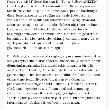
Kongrede, AHEF Genel Başkanı Dr. Taner Balbay, AHESEN
Genel Başkanı Dr. Ahmet Kandemir ve Birlik ve Dayanışma
Sendikası Genel Başkanı Dr. Ahmet Mehlepçi’nin katılımıyla
düzenlenen panelde, aile sağlığı merkezlerinde yaşanan
yapısal sorunlar, sağlık çalışanlarının karşılaştığı ekonomik
zorluklar ve sağlık sisteminin sürdürülebilirliği üzerine önemli
konular tartışıldı. Manisa, Muğla, Denizli ve Aydın aile
hekimliği derneklerinin temsilcilerinin de katılım gösterdiği
buluşmada, Dr. Mehlepçi, aile hekimliği çalışanlarının giderek
ağırlaşan çalışma koşulları altında tükenmişlik ve
güvencesizlikle karşılaştığını vurguladı.
Dr. Mehlepçi, konuşmasında sağlık çalışanlarının ekonomik ve
sosyal kayıplarına dikkat çekerek, aile hekimliği sistemindeki
dönüşümün çalışanlar üzerindeki etkisini çarpıcı bir dille
anlattı. “Aile hekimleri, ebe ve hemşireler yıllarca düzenli bir
gelire sahip, belirli bir yaşam standardını sürdüren bir kesim
olarak değerlendiriliyordu. Ancak sağlıkta dönüşüm
programıyla bu denge bozuldu,” diyen Dr. Mehlepçi, artan iş
yükü, azalan gelirler ve zayıflayan özlük haklarının sağlık
çalışanlarını sistematik olarak aşağı çektiğini ifade etti.
“Korkunç bir şekilde değersizleştiriliyoruz. Bu süreç bizi orta
tabakadan alt tabakaya itiyor,” şeklinde konuştu.