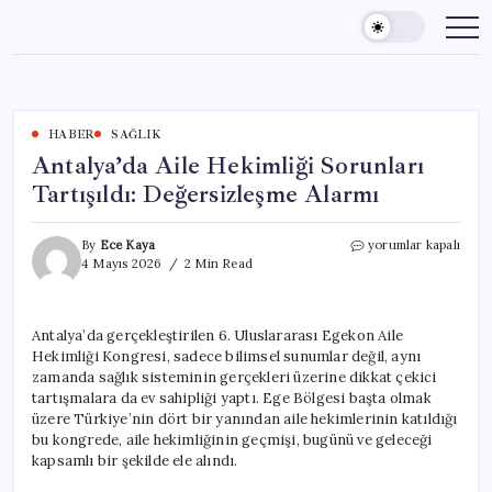
Skip
to
content
HABER
SAĞLIK
Antalya’da Aile Hekimliği Sorunları
Tartışıldı: Değersizleşme Alarmı
Antalya’da
By
Ece Kaya
yorumlar kapalı
Aile
4 Mayıs 2026
2 Min Read
Hekimliği
Sorunları
Tartışıldı:
Antalya’da gerçekleştirilen 6. Uluslararası Egekon Aile
Değersizleşme
Hekimliği Kongresi, sadece bilimsel sunumlar değil, aynı
Alarmı
için
zamanda sağlık sisteminin gerçekleri üzerine dikkat çekici
tartışmalara da ev sahipliği yaptı. Ege Bölgesi başta olmak
üzere Türkiye’nin dört bir yanından aile hekimlerinin katıldığı
bu kongrede, aile hekimliğinin geçmişi, bugünü ve geleceği
kapsamlı bir şekilde ele alındı.