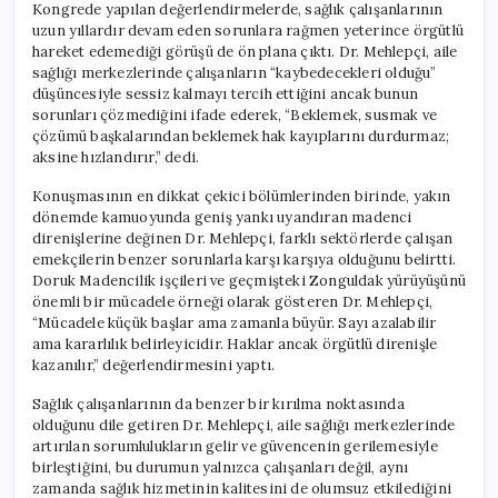
Kongrede yapılan değerlendirmelerde, sağlık çalışanlarının
uzun yıllardır devam eden sorunlara rağmen yeterince örgütlü
hareket edemediği görüşü de ön plana çıktı. Dr. Mehlepçi, aile
sağlığı merkezlerinde çalışanların “kaybedecekleri olduğu”
düşüncesiyle sessiz kalmayı tercih ettiğini ancak bunun
sorunları çözmediğini ifade ederek, “Beklemek, susmak ve
çözümü başkalarından beklemek hak kayıplarını durdurmaz;
aksine hızlandırır,” dedi.
Konuşmasının en dikkat çekici bölümlerinden birinde, yakın
dönemde kamuoyunda geniş yankı uyandıran madenci
direnişlerine değinen Dr. Mehlepçi, farklı sektörlerde çalışan
emekçilerin benzer sorunlarla karşı karşıya olduğunu belirtti.
Doruk Madencilik işçileri ve geçmişteki Zonguldak yürüyüşünü
önemli bir mücadele örneği olarak gösteren Dr. Mehlepçi,
“Mücadele küçük başlar ama zamanla büyür. Sayı azalabilir
ama kararlılık belirleyicidir. Haklar ancak örgütlü direnişle
kazanılır,” değerlendirmesini yaptı.
Sağlık çalışanlarının da benzer bir kırılma noktasında
olduğunu dile getiren Dr. Mehlepçi, aile sağlığı merkezlerinde
artırılan sorumlulukların gelir ve güvencenin gerilemesiyle
birleştiğini, bu durumun yalnızca çalışanları değil, aynı
zamanda sağlık hizmetinin kalitesini de olumsuz etkilediğini