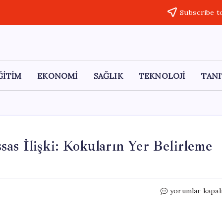
Subscribe t
ĞİTİM
EKONOMİ
SAĞLIK
TEKNOLOJİ
TANI
as İlişki: Kokuların Yer Belirleme
Beyin
yorumlar kapal
ve
Burun
Arasındaki