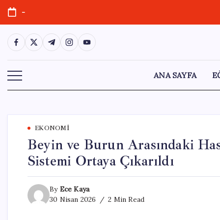
Skip
-
to
content
https://www.facebook.com/
https://twitter.com/
https://t.me/
https://www.instagram.com/
https://youtube.com/
ANA SAYFA
E
EKONOMI
Beyin ve Burun Arasındaki Hass
Sistemi Ortaya Çıkarıldı
By
Ece Kaya
30 Nisan 2026
2 Min Read