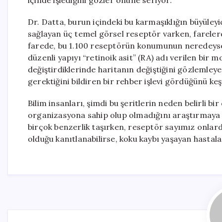
içinde işlediğini gözler önüne seriyor.
Dr. Datta, burun içindeki bu karmaşıklığın büyüley
sağlayan üç temel görsel reseptör varken, fareler
farede, bu 1.100 reseptörün konumunun neredeyse 
düzenli yapıyı “retinoik asit” (RA) adı verilen bir
değiştirdiklerinde haritanın değiştiğini gözlemley
gerektiğini bildiren bir rehber işlevi gördüğünü keş
Bilim insanları, şimdi bu şeritlerin neden belirli b
organizasyona sahip olup olmadığını araştırmaya o
birçok benzerlik taşırken, reseptör sayımız onlard
olduğu kanıtlanabilirse, koku kaybı yaşayan hastalar 