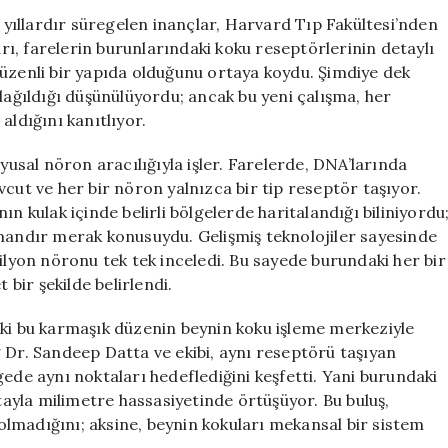
Hassas
ıllardır süregelen inançlar, Harvard Tıp Fakültesi’nden
İlişki:
arı, farelerin burunlarındaki koku reseptörlerinin detaylı
Kokuların
düzenli bir yapıda olduğunu ortaya koydu. Şimdiye dek
Yer
dağıldığı düşünülüyordu; ancak bu yeni çalışma, her
Belirleme
 aldığını kanıtlıyor.
Sistemi
Ortaya
sal nöron aracılığıyla işler. Farelerde, DNA’larında
Çıkarıldı
cut ve her bir nöron yalnızca bir tip reseptör taşıyor.
için
n kulak içinde belirli bölgelerde haritalandığı biliniyordu
amandır merak konusuydu. Gelişmiş teknolojiler sayesinde
milyon nöronu tek tek inceledi. Bu sayede burundaki her bir
ir şekilde belirlendi.
aki bu karmaşık düzenin beynin koku işleme merkeziyle
 Dr. Sandeep Datta ve ekibi, aynı reseptörü taşıyan
ede aynı noktaları hedeflediğini keşfetti. Yani burundaki
itayla milimetre hassasiyetinde örtüşüyor. Bu buluş,
lmadığını; aksine, beynin kokuları mekansal bir sistem