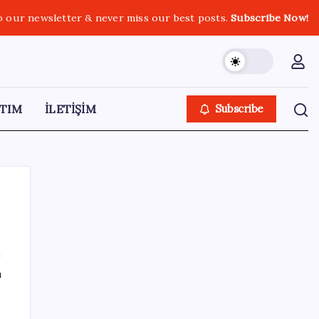
o our newsletter & never miss our best posts.
Subscribe Now!
TIM
İLETİŞİM
Subscribe
SON YAZILAR
ı
Resmi Gazete’de bugün (08.08.2026)