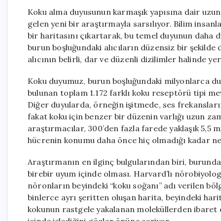
Koku alma duyusunun karmaşık yapısına dair uzun y
gelen yeni bir araştırmayla sarsılıyor. Bilim insanl
bir haritasını çıkartarak, bu temel duyunun daha 
burun boşluğundaki alıcıların düzensiz bir şekilde 
alıcının belirli, dar ve düzenli dizilimler halinde yer
Koku duyumuz, burun boşluğundaki milyonlarca duyu
bulunan toplam 1.172 farklı koku reseptörü tipi mev
Diğer duyularda, örneğin işitmede, ses frekanslarını
fakat koku için benzer bir düzenin varlığı uzun z
araştırmacılar, 300’den fazla farede yaklaşık 5,5 
hücrenin konumu daha önce hiç olmadığı kadar net b
Araştırmanın en ilginç bulgularından biri, burund
birebir uyum içinde olması. Harvard’lı nörobiyolog
nöronların beyindeki “koku soğanı” adı verilen bölg
binlerce ayrı şeritten oluşan harita, beyindeki har
kokunun rastgele yakalanan moleküllerden ibaret o