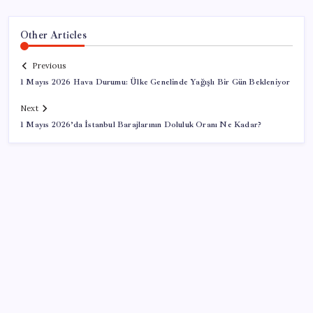
Other Articles
Previous
1 Mayıs 2026 Hava Durumu: Ülke Genelinde Yağışlı Bir Gün Bekleniyor
Next
1 Mayıs 2026’da İstanbul Barajlarının Doluluk Oranı Ne Kadar?
SON YAZILAR
Steam Oyuncuları 16 GB VRAM Kapasiteli Ekran