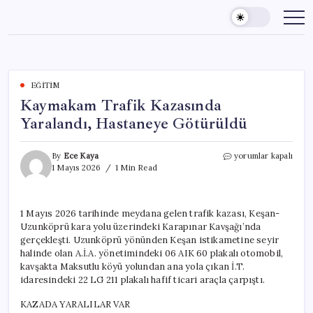
Skip
to
content
EĞITIM
Kaymakam Trafik Kazasında
Yaralandı, Hastaneye Götürüldü
Kaymakam
By
Ece Kaya
yorumlar kapalı
Trafik
1 Mayıs 2026
1 Min Read
Kazasında
Yaralandı,
Hastaneye
1 Mayıs 2026 tarihinde meydana gelen trafik kazası, Keşan-
Götürüldü
Uzunköprü kara yolu üzerindeki Karapınar Kavşağı’nda
için
gerçekleşti. Uzunköprü yönünden Keşan istikametine seyir
halinde olan A.İ.A. yönetimindeki 06 AIK 60 plakalı otomobil,
kavşakta Maksutlu köyü yolundan ana yola çıkan İ.T.
idaresindeki 22 LG 211 plakalı hafif ticari araçla çarpıştı.
KAZADA YARALILAR VAR