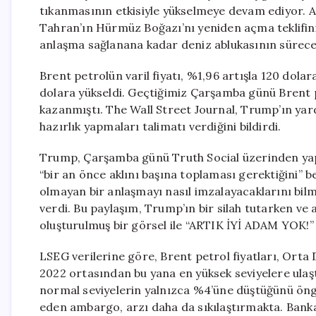
tıkanmasının etkisiyle yükselmeye devam ediyor. 
Tahran’ın Hürmüz Boğazı’nı yeniden açma teklifini
anlaşma sağlanana kadar deniz ablukasının sürece
Brent petrolün varil fiyatı, %1,96 artışla 120 dol
dolara yükseldi. Geçtiğimiz Çarşamba günü Brent p
kazanmıştı. The Wall Street Journal, Trump’ın yard
hazırlık yapmaları talimatı verdiğini bildirdi.
Trump, Çarşamba günü Truth Social üzerinden yaptığ
“bir an önce aklını başına toplaması gerektiğini” b
olmayan bir anlaşmayı nasıl imzalayacaklarını bilmi
verdi. Bu paylaşım, Trump’ın bir silah tutarken ve
oluşturulmuş bir görsel ile “ARTIK İYİ ADAM YOK!” y
LSEG verilerine göre, Brent petrol fiyatları, Orta
2022 ortasından bu yana en yüksek seviyelere ula
normal seviyelerin yalnızca %4’üne düştüğünü ö
eden ambargo, arzı daha da sıkılaştırmakta. Banka 