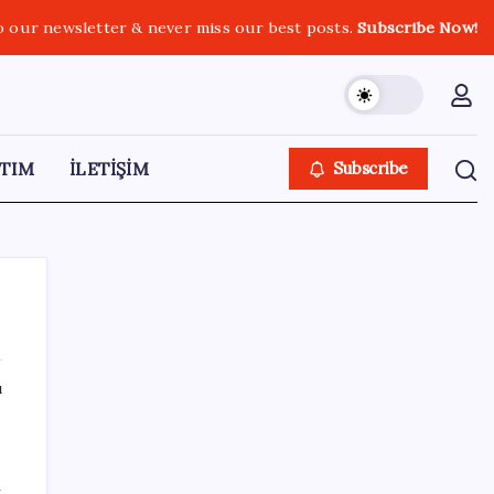
o our newsletter & never miss our best posts.
Subscribe Now!
TIM
İLETİŞİM
Subscribe
ı
SON YAZILAR
Android 17 bazı Galaxy modelleri için veda
n
güncellemesi olacak