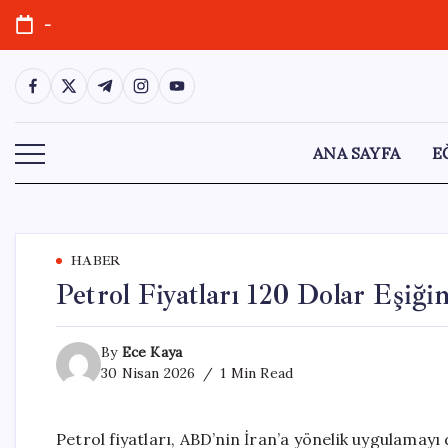
Skip
-
to
content
https://www.facebook.com/
https://twitter.com/
https://t.me/
https://www.instagram.com/
https://youtube.com/
ANA SAYFA
E
HABER
Petrol Fiyatları 120 Dolar Eşiği
By
Ece Kaya
30 Nisan 2026
1 Min Read
Petrol fiyatları, ABD’nin İran’a yönelik uygulama