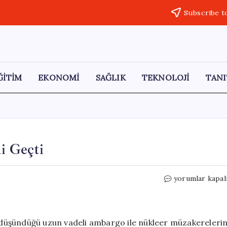
Subscribe t
ĞİTİM
EKONOMİ
SAĞLIK
TEKNOLOJİ
TANI
ni Geçti
Petrol
yorumlar kapal
Fiyatları
120
Dolar
Eşiğini
yı düşündüğü uzun vadeli ambargo ile nükleer müzakereleri