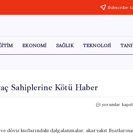
Subscribe t
ĞİTİM
EKONOMİ
SAĞLIK
TEKNOLOJİ
TANI
raç Sahiplerine Kötü Haber
Akaryakıtta
yorumlar kapal
Yeni
Zam
Yolda!
Araç
 ve döviz kurlarındaki dalgalanmalar, akaryakıt fiyatlarına