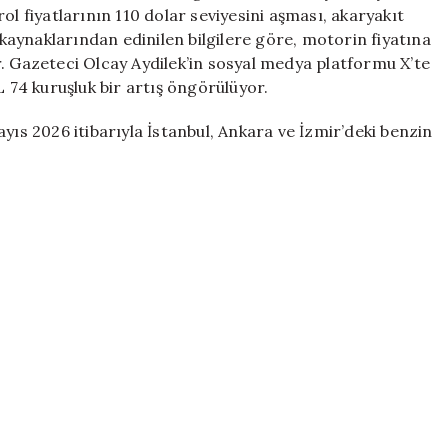
Sahiplerine
fiyatlarının 110 dolar seviyesini aşması, akaryakıt
Kötü
r kaynaklarından edinilen bilgilere göre, motorin fiyatına
Haber
. Gazeteci Olcay Aydilek’in sosyal medya platformu X’te
için
L 74 kuruşluk bir artış öngörülüyor.
yıs 2026 itibarıyla İstanbul, Ankara ve İzmir’deki benzin