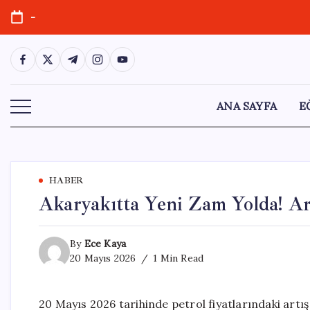
Skip
-
to
content
https://www.facebook.com/
https://twitter.com/
https://t.me/
https://www.instagram.com/
https://youtube.com/
ANA SAYFA
E
HABER
Akaryakıtta Yeni Zam Yolda! A
By
Ece Kaya
20 Mayıs 2026
1 Min Read
20 Mayıs 2026 tarihinde petrol fiyatlarındaki artış