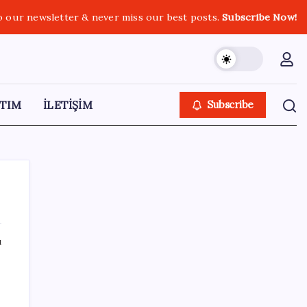
o our newsletter & never miss our best posts.
Subscribe Now!
TIM
İLETİŞİM
Subscribe
ı
SON YAZILAR
Türkiye’ye gelen turistler alışveriş yapmadı,
saçını yaptırdı!