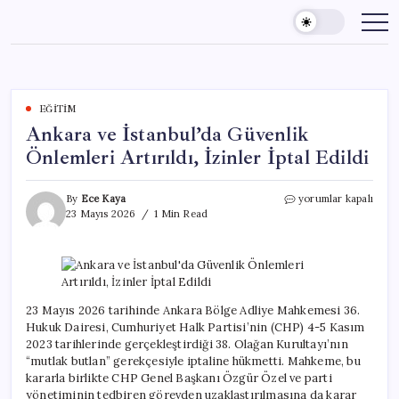
Skip
to
content
EĞITIM
Ankara ve İstanbul’da Güvenlik
Önlemleri Artırıldı, İzinler İptal Edildi
Ankara
By
Ece Kaya
yorumlar kapalı
ve
23 Mayıs 2026
1 Min Read
İstanbul’da
Güvenlik
Önlemleri
Artırıldı,
İzinler
İptal
23 Mayıs 2026 tarihinde Ankara Bölge Adliye Mahkemesi 36.
Edildi
Hukuk Dairesi, Cumhuriyet Halk Partisi’nin (CHP) 4-5 Kasım
için
2023 tarihlerinde gerçekleştirdiği 38. Olağan Kurultayı’nın
“mutlak butlan” gerekçesiyle iptaline hükmetti. Mahkeme, bu
kararla birlikte CHP Genel Başkanı Özgür Özel ve parti
yönetiminin tedbiren görevden uzaklaştırılmasına da karar