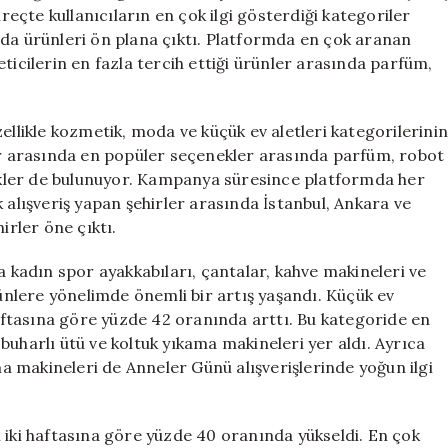
Hediye
üreçte kullanıcıların en çok ilgi gösterdiği kategoriler
Seçenekleri
oda ürünleri ön plana çıktı. Platformda en çok aranan
için
ticilerin en fazla tercih ettiği ürünler arasında parfüm,
ellikle kozmetik, moda ve küçük ev aletleri kategorilerini
lar arasında en popüler seçenekler arasında parfüm, robot
ezikler de bulunuyor. Kampanya süresince platformda her
 alışveriş yapan şehirler arasında İstanbul, Ankara ve
irler öne çıktı.
a kadın spor ayakkabıları, çantalar, kahve makineleri ve
rünlere yönelimde önemli bir artış yaşandı. Küçük ev
haftasına göre yüzde 42 oranında arttı. Bu kategoride en
buharlı ütü ve koltuk yıkama makineleri yer aldı. Ayrıca
 makineleri de Anneler Günü alışverişlerinde yoğun ilgi
 iki haftasına göre yüzde 40 oranında yükseldi. En çok