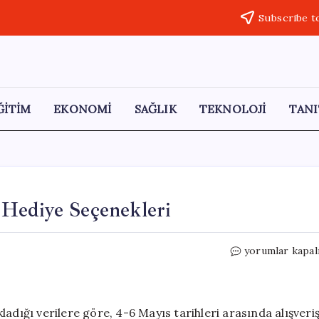
Subscribe t
ĞİTİM
EKONOMİ
SAĞLIK
TEKNOLOJİ
TANI
Hediye Seçenekleri
Anneler
yorumlar kapal
Günü
İçin
En
Popüler
adığı verilere göre, 4-6 Mayıs tarihleri arasında alışveri