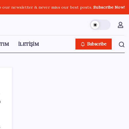
o our newsletter & never miss our best posts.
Subscribe Now!
TIM
İLETİŞİM
Subscribe
ı
SON YAZILAR
Türkiye’ye gelen turistler alışveriş yapmadı,
ş
saçını yaptırdı!