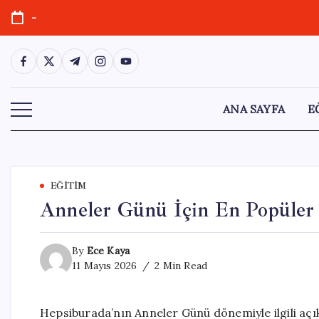
Skip
-
to
content
https://www.facebook.com/
https://twitter.com/
https://t.me/
https://www.instagram.com/
https://youtube.com/
ANA SAYFA
E
EĞITIM
Anneler Günü İçin En Popüler 
By
Ece Kaya
11 Mayıs 2026
2 Min Read
Hepsiburada’nın Anneler Günü dönemiyle ilgili açıkl