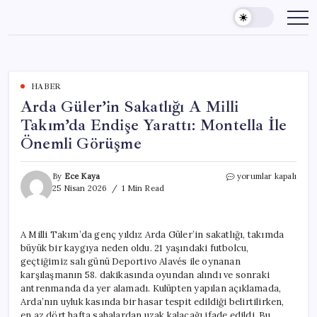
Skip
to
content
HABER
Arda Güler’in Sakatlığı A Milli
Takım’da Endişe Yarattı: Montella İle
Önemli Görüşme
Arda
By
Ece Kaya
yorumlar kapalı
Güler’in
25 Nisan 2026
1 Min Read
Sakatlığı
A
Milli
A Milli Takım’da genç yıldız Arda Güler’in sakatlığı, takımda
Takım’da
büyük bir kaygıya neden oldu. 21 yaşındaki futbolcu,
Endişe
Yarattı:
geçtiğimiz salı günü Deportivo Alavés ile oynanan
Montella
karşılaşmanın 58. dakikasında oyundan alındı ve sonraki
İle
antrenmanda da yer alamadı. Kulüpten yapılan açıklamada,
Önemli
Arda’nın uyluk kasında bir hasar tespit edildiği belirtilirken,
Görüşme
en az dört hafta sahalardan uzak kalacağı ifade edildi. Bu