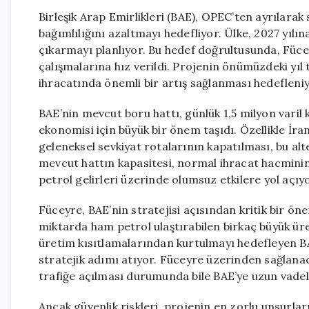
Birleşik Arap Emirlikleri (BAE), OPEC’ten ayrılara
bağımlılığını azaltmayı hedefliyor. Ülke, 2027 yılın
çıkarmayı planlıyor. Bu hedef doğrultusunda, Fücey
çalışmalarına hız verildi. Projenin önümüzdeki yı
ihracatında önemli bir artış sağlanması hedefleniy
BAE’nin mevcut boru hattı, günlük 1,5 milyon varil
ekonomisi için büyük bir önem taşıdı. Özellikle İ
geleneksel sevkiyat rotalarının kapatılması, bu alt
mevcut hattın kapasitesi, normal ihracat hacminin
petrol gelirleri üzerinde olumsuz etkilere yol açıyo
Füceyre, BAE’nin stratejisi açısından kritik bir ö
miktarda ham petrol ulaştırabilen birkaç büyük üre
üretim kısıtlamalarından kurtulmayı hedefleyen BAE
stratejik adımı atıyor. Füceyre üzerinden sağlana
trafiğe açılması durumunda bile BAE’ye uzun vadel
Ancak güvenlik riskleri, projenin en zorlu unsurlar