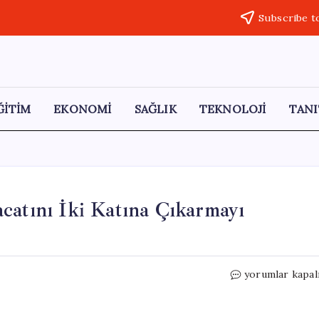
Subscribe t
ĞİTİM
EKONOMİ
SAĞLIK
TEKNOLOJİ
TANI
catını İki Katına Çıkarmayı
BAE,
yorumlar kapal
2027’ye
Kadar
Petrol