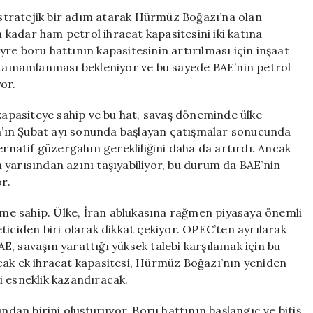
İhracatını
k stratejik bir adım atarak Hürmüz Boğazı’na olan
İki
a kadar ham petrol ihracat kapasitesini iki katına
Katına
re boru hattının kapasitesinin artırılması için inşaat
Çıkarmayı
l tamamlanması bekleniyor ve bu sayede BAE’nin petrol
Planlıyor
or.
için
 kapasiteye sahip ve bu hat, savaş döneminde ülke
ran’ın Şubat ayı sonunda başlayan çatışmalar sonucunda
ernatif güzergahın gerekliliğini daha da artırdı. Ancak
 yarısından azını taşıyabiliyor, bu durum da BAE’nin
r.
neme sahip. Ülke, İran ablukasına rağmen piyasaya önemli
ticiden biri olarak dikkat çekiyor. OPEC’ten ayrılarak
, savaşın yarattığı yüksek talebi karşılamak için bu
cak ek ihracat kapasitesi, Hürmüz Boğazı’nın yeniden
i esneklik kazandıracak.
ından birini oluşturuyor. Boru hattının başlangıç ve bitiş