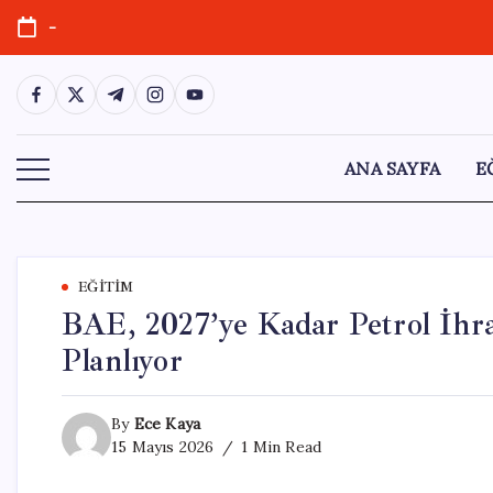
Skip
-
to
content
https://www.facebook.com/
https://twitter.com/
https://t.me/
https://www.instagram.com/
https://youtube.com/
ANA SAYFA
E
EĞITIM
BAE, 2027’ye Kadar Petrol İhra
Planlıyor
By
Ece Kaya
15 Mayıs 2026
1 Min Read