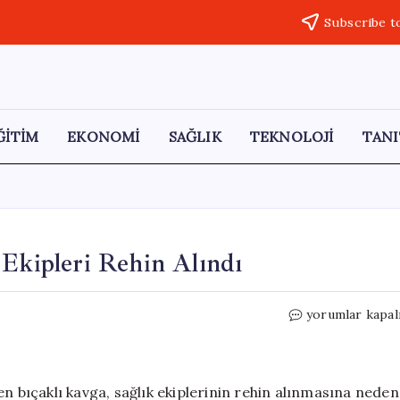
Subscribe t
ĞİTİM
EKONOMİ
SAĞLIK
TEKNOLOJİ
TANI
 Ekipleri Rehin Alındı
Bıçaklı
yorumlar kapal
Kavga
Esnasında
Sağlık
Ekipleri
en bıçaklı kavga, sağlık ekiplerinin rehin alınmasına neden