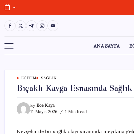
Skip
-
to
content
https://www.facebook.com/
https://twitter.com/
https://t.me/
https://www.instagram.com/
https://youtube.com/
ANA SAYFA
E
EĞITIM
SAĞLIK
Bıçaklı Kavga Esnasında Sağlık
By
Ece Kaya
11 Mayıs 2026
1 Min Read
Nevşehir’de bir sağlık olayı sırasında meydana gel