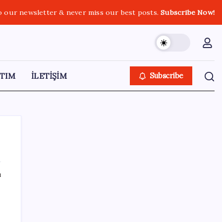
o our newsletter & never miss our best posts.
Subscribe Now!
TIM
İLETİŞİM
Subscribe
ı
SON YAZILAR
Diş macununu ıslatıyorsanız dikkat!
Çürüklere karşı bütün etkisini yok ediyor