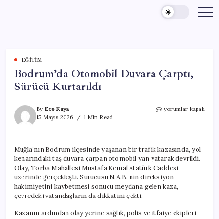
Skip
to
content
EĞITIM
Bodrum’da Otomobil Duvara Çarptı,
Sürücü Kurtarıldı
Bodrum’da
By
Ece Kaya
yorumlar kapalı
Otomobil
15 Mayıs 2026
1 Min Read
Duvara
Çarptı,
Sürücü
Muğla’nın Bodrum ilçesinde yaşanan bir trafik kazasında, yol
Kurtarıldı
kenarındaki taş duvara çarpan otomobil yan yatarak devrildi.
için
Olay, Torba Mahallesi Mustafa Kemal Atatürk Caddesi
üzerinde gerçekleşti. Sürücüsü N.A.B.’nin direksiyon
hakimiyetini kaybetmesi sonucu meydana gelen kaza,
çevredeki vatandaşların da dikkatini çekti.
Kazanın ardından olay yerine sağlık, polis ve itfaiye ekipleri