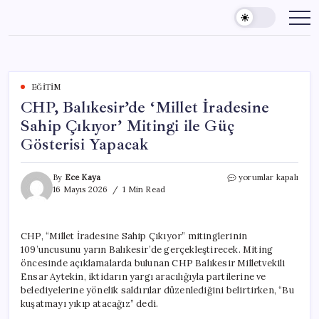
Skip
to
content
EĞITIM
CHP, Balıkesir’de ‘Millet İradesine
Sahip Çıkıyor’ Mitingi ile Güç
Gösterisi Yapacak
CHP,
By
Ece Kaya
yorumlar kapalı
Balıkesir’de
16 Mayıs 2026
1 Min Read
‘Millet
İradesine
Sahip
CHP, “Millet İradesine Sahip Çıkıyor” mitinglerinin
Çıkıyor’
109’uncusunu yarın Balıkesir’de gerçekleştirecek. Miting
Mitingi
ile
öncesinde açıklamalarda bulunan CHP Balıkesir Milletvekili
Güç
Ensar Aytekin, iktidarın yargı aracılığıyla partilerine ve
Gösterisi
belediyelerine yönelik saldırılar düzenlediğini belirtirken, “Bu
Yapacak
kuşatmayı yıkıp atacağız” dedi.
için