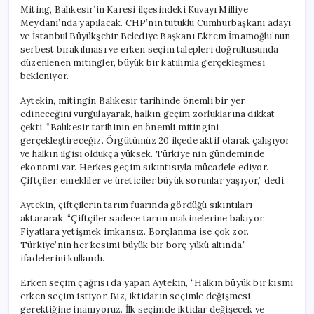
Miting, Balıkesir’in Karesi ilçesindeki Kuvayı Milliye
Meydanı’nda yapılacak. CHP’nin tutuklu Cumhurbaşkanı adayı
ve İstanbul Büyükşehir Belediye Başkanı Ekrem İmamoğlu’nun
serbest bırakılması ve erken seçim talepleri doğrultusunda
düzenlenen mitingler, büyük bir katılımla gerçekleşmesi
bekleniyor.
Aytekin, mitingin Balıkesir tarihinde önemli bir yer
edineceğini vurgulayarak, halkın geçim zorluklarına dikkat
çekti. “Balıkesir tarihinin en önemli mitingini
gerçekleştireceğiz. Örgütümüz 20 ilçede aktif olarak çalışıyor
ve halkın ilgisi oldukça yüksek. Türkiye’nin gündeminde
ekonomi var. Herkes geçim sıkıntısıyla mücadele ediyor.
Çiftçiler, emekliler ve üreticiler büyük sorunlar yaşıyor,” dedi.
Aytekin, çiftçilerin tarım fuarında gördüğü sıkıntıları
aktararak, “Çiftçiler sadece tarım makinelerine bakıyor.
Fiyatlara yetişmek imkansız. Borçlanma ise çok zor.
Türkiye’nin her kesimi büyük bir borç yükü altında,”
ifadelerini kullandı.
Erken seçim çağrısı da yapan Aytekin, “Halkın büyük bir kısmı
erken seçim istiyor. Biz, iktidarın seçimle değişmesi
gerektiğine inanıyoruz. İlk seçimde iktidar değişecek ve