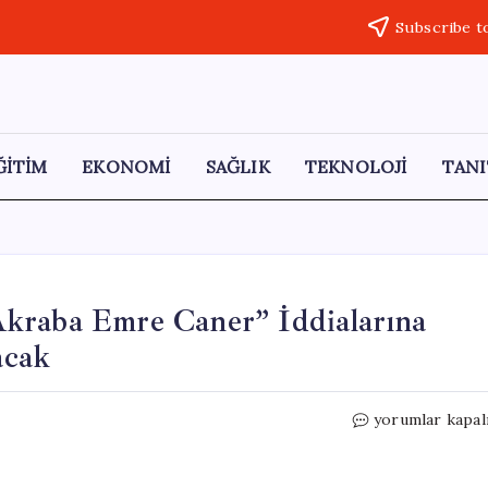
Subscribe t
ĞİTİM
EKONOMİ
SAĞLIK
TEKNOLOJİ
TANI
kraba Emre Caner” İddialarına
acak
CHP’den
yorumlar kapal
Sabah
Gazetesi’nin
“Akraba