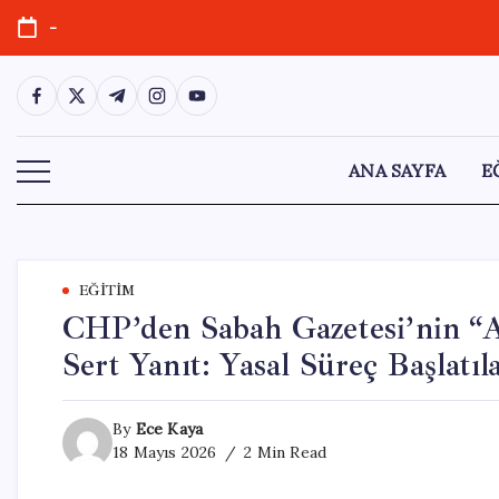
Skip
-
to
content
https://www.facebook.com/
https://twitter.com/
https://t.me/
https://www.instagram.com/
https://youtube.com/
ANA SAYFA
E
EĞITIM
CHP’den Sabah Gazetesi’nin “A
Sert Yanıt: Yasal Süreç Başlatıl
By
Ece Kaya
18 Mayıs 2026
2 Min Read