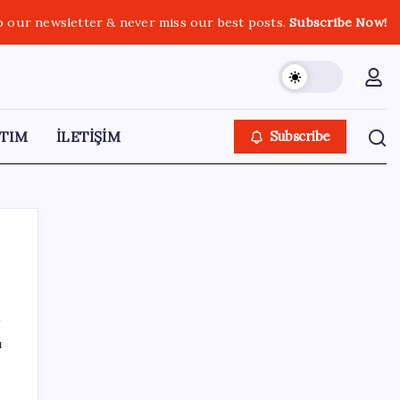
o our newsletter & never miss our best posts.
Subscribe Now!
TIM
İLETİŞİM
Subscribe
SON YAZILAR
ı
Diş macununu ıslatıyorsanız dikkat!
Çürüklere karşı bütün etkisini yok ediyor