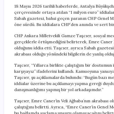
18 Mayıs 2026 tarihli haberlerde, Antalya Büyükşeh
çerçevesinde ortaya atılan “1 milyon euro” iddiala
Sabah gazetesi, bahsi geçen paranın CHP Genel Merk
öne sürdü. Bu iddialara CHP’den anında ve sert bir
CHP Ankara Milletvekili Gamze Taşcıer, sosyal me
gerçeklerle örtüşmediğini belirterek, Emre Caner 
olduğunu iddia etti. Taşcıer, ayrıca Sabah gazetes
akrabası olduğu yönündeki bilgilerin de yanlış old
Taşcıer, “Yıllarca birlikte çalıştığım bir dostumun
karşıyayız” ifadelerini kullandı. Kamuoyuna yansıya
Taşcıer, şu açıklamalarda bulundu: “Bugün bazı m
iddialar üzerine bu açıklamayı yapma gereği duyd
danışmanlığımı yapmış bir yol arkadaşımdır.”
Taşcıer, Emre Caner’in Veli Ağbaba’nın akrabası o
çalıştığını belirtti. Ayrıca, “Emre Caner’in Genel 
bu bağlamda suçlama unsuru olamayacağını belirt