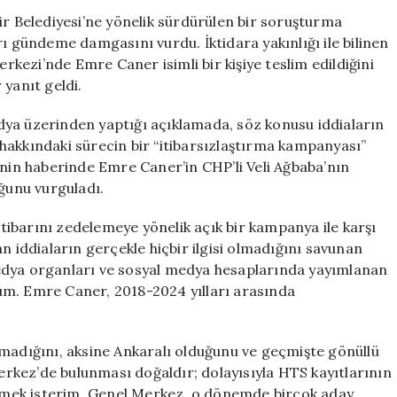
Emre
ir Belediyesi’ne yönelik sürdürülen bir soruşturma
Caner”
rı gündeme damgasını vurdu. İktidara yakınlığı ile bilinen
İddialarına
ezi’nde Emre Caner isimli bir kişiye teslim edildiğini
Sert
 yanıt geldi.
Yanıt:
Yasal
dya üzerinden yaptığı açıklamada, söz konusu iddiaların
Süreç
hakkındaki sürecin bir “itibarsızlaştırma kampanyası”
Başlatılacak
inin haberinde Emre Caner’in CHP’li Veli Ağbaba’nın
için
uğunu vurguladı.
 itibarını zedelemeye yönelik açık bir kampanya ile karşı
n iddiaların gerçekle hiçbir ilgisi olmadığını savunan
edya organları ve sosyal medya hesaplarında yayımlanan
um. Emre Caner, 2018-2024 yılları arasında
lmadığını, aksine Ankaralı olduğunu ve geçmişte gönüllü
Merkez’de bulunması doğaldır; dolayısıyla HTS kayıtlarının
mek isterim. Genel Merkez, o dönemde birçok aday