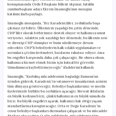
konuşmasında Ordu İl Başkanı Bülent Akpınar, tutuklu
cumhurbaşkanı adayı Ekrem İmamoğlu’nun mesajını
katılımcılarla paylaştı.
İmamoğlu mesajında, “Biz Karadenizliler, zorluklarla başa
çıkmayı iyi biliriz. Ülkemizin yaşadığı bu çetin dönemde,
CHP’liler olarak birbirimize destek oluyor ve halkımıza umut
veriyoruz. Adaletin yok sayıldığı her dönemde, bu ülkenin sesi
ve direnişi CHP olmuştur ve bunu sürdürmeye devam
edecektir. CHP’li belediyelerin halk odaklı uygulamaları ve
sorunlara çözüm üretmeleri, bazılarını rahatsız ediyor. Ama
bu engeller karşısında daha çok çalışacağız. Ne olursa olsun,
halkımıza hizmet etmek bizim için kutsal bir görevdir.
Umudumuzu kaybettirmeyeceğiz” ifadelerini kullandı.
İmamoğlu, “Kurtuluş mücadelesinin başladığı Samsun’un
izinden giderek, Karadeniz’in vatansever insanlarının azmini
tüm dünyaya göstereceğiz. Belediye başkanlarımız ve meclis
üyelerimizle birlikte bu zorlukları aşacağız. Mevcut iktidarın
en büyük korkusu biziz, çünkü halkımızın en büyük umudu da
biziz. Bu büyük engelleri aşarak, halkımızı hak ettiği yaşam
standartlarına kavuşturacağız. Orta ve Doğu Karadeniz’in
cesur belediye başkanları durmadan çalışacak ve bu mücadele
iktidara ulaşacaktır. O gün geldiğinde, mücadelemiz tüm