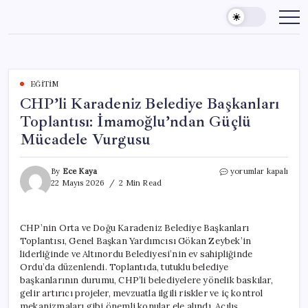
Skip
to
content
EĞITIM
CHP’li Karadeniz Belediye Başkanları
Toplantısı: İmamoğlu’ndan Güçlü
Mücadele Vurgusu
CHP’li
By
Ece Kaya
yorumlar kapalı
Karadeniz
22 Mayıs 2026
2 Min Read
Belediye
Başkanları
Toplantısı:
CHP’nin Orta ve Doğu Karadeniz Belediye Başkanları
İmamoğlu’ndan
Toplantısı, Genel Başkan Yardımcısı Gökan Zeybek’in
Güçlü
Mücadele
liderliğinde ve Altınordu Belediyesi’nin ev sahipliğinde
Vurgusu
Ordu’da düzenlendi. Toplantıda, tutuklu belediye
için
başkanlarının durumu, CHP’li belediyelere yönelik baskılar,
gelir artırıcı projeler, mevzuatla ilgili riskler ve iç kontrol
mekanizmaları gibi önemli konular ele alındı. Açılış