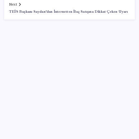
Next
TEİS Başkanı Saydan’dan İnternetten İlaç Satışına Dikkat Çeken Uyarı
SON YAZILAR
OpenAI’ın İlk Cihazı için Fiyat ve Tasarım Belli Oldu
Togg Servis Noktası Sayısını Türkiye Genelinde 58’e
Çıkardı
MEB 2026-2027 ortaokul kayıtları ne zaman
başlıyor? Ortaokul kayıtları nasıl yapılır?
23 ülkede faaliyet gösteren Türk devi kararını verdi: