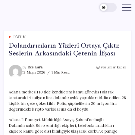
Skip
to
content
EĞITIM
Dolandırıcıların Yüzleri Ortaya Çıktı:
Seslerin Arkasındaki Çetenin İfşası
Dolandırıcıların
By
Ece Kaya
yorumlar kapalı
Yüzleri
13 Mayıs 2026
1 Min Read
Ortaya
Çıktı:
Seslerin
Adana merkezli 10 ilde kendilerini kamu görevlisi olarak
Arkasındaki
tanıtarak 14 milyon lira dolandırıcılık yaptıkları iddia edilen 28
Çetenin
İfşası
kişilik bir çete çökertildi. Polis, şüphelilerin 20 milyon lira
için
değerindeki kripto varlıklarına da el koydu.
Adana İl Emniyet Müdürlüğü Asayiş Şubesi’ne bağlı
Dolandırıcılık Büro Amirliği ekipleri, telefonla aradıkları
kişilere kamu görevlisi kimliğiyle ulaşarak korku ve paniğe