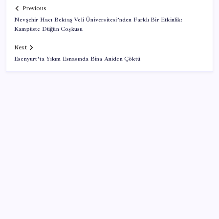
Previous
Nevşehir Hacı Bektaş Veli Üniversitesi’nden Farklı Bir Etkinlik:
Kampüste Düğün Coşkusu
Next
Esenyurt’ta Yıkım Esnasında Bina Aniden Çöktü
SON YAZILAR
Türkiye’ye gelen turistler alışveriş yapmadı, saçını
yaptırdı!
Resmi Gazete’de bugün (08.08.2026)