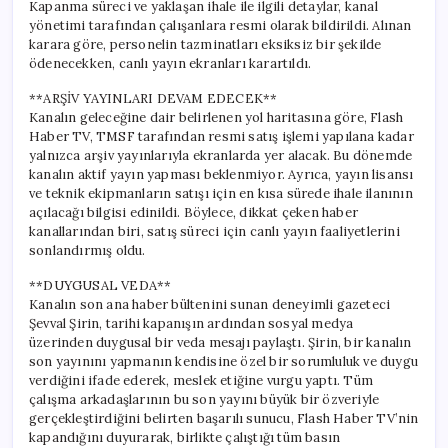
Kapanma süreci ve yaklaşan ihale ile ilgili detaylar, kanal
yönetimi tarafından çalışanlara resmi olarak bildirildi. Alınan
karara göre, personelin tazminatları eksiksiz bir şekilde
ödenecekken, canlı yayın ekranları karartıldı.
**ARŞİV YAYINLARI DEVAM EDECEK**
Kanalın geleceğine dair belirlenen yol haritasına göre, Flash
Haber TV, TMSF tarafından resmi satış işlemi yapılana kadar
yalnızca arşiv yayınlarıyla ekranlarda yer alacak. Bu dönemde
kanalın aktif yayın yapması beklenmiyor. Ayrıca, yayın lisansı
ve teknik ekipmanların satışı için en kısa sürede ihale ilanının
açılacağı bilgisi edinildi. Böylece, dikkat çeken haber
kanallarından biri, satış süreci için canlı yayın faaliyetlerini
sonlandırmış oldu.
**DUYGUSAL VEDA**
Kanalın son ana haber bültenini sunan deneyimli gazeteci
Şevval Şirin, tarihi kapanışın ardından sosyal medya
üzerinden duygusal bir veda mesajı paylaştı. Şirin, bir kanalın
son yayınını yapmanın kendisine özel bir sorumluluk ve duygu
verdiğini ifade ederek, meslek etiğine vurgu yaptı. Tüm
çalışma arkadaşlarının bu son yayını büyük bir özveriyle
gerçekleştirdiğini belirten başarılı sunucu, Flash Haber TV’nin
kapandığını duyurarak, birlikte çalıştığı tüm basın