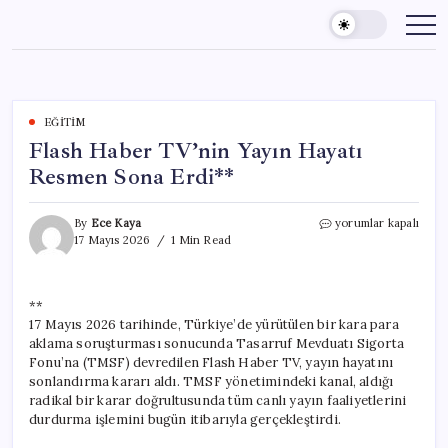
Skip
to
content
EĞITIM
Flash Haber TV’nin Yayın Hayatı
Resmen Sona Erdi**
Flash
By
Ece Kaya
yorumlar kapalı
Haber
17 Mayıs 2026
1 Min Read
TV’nin
Yayın
Hayatı
**
Resmen
17 Mayıs 2026 tarihinde, Türkiye’de yürütülen bir kara para
Sona
Erdi**
aklama soruşturması sonucunda Tasarruf Mevduatı Sigorta
için
Fonu’na (TMSF) devredilen Flash Haber TV, yayın hayatını
sonlandırma kararı aldı. TMSF yönetimindeki kanal, aldığı
radikal bir karar doğrultusunda tüm canlı yayın faaliyetlerini
durdurma işlemini bugün itibarıyla gerçekleştirdi.