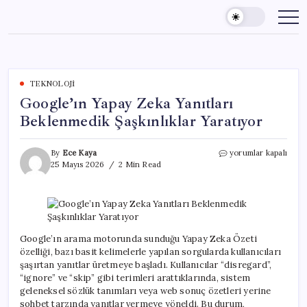
Skip
to
content
TEKNOLOJI
Google’ın Yapay Zeka Yanıtları
Beklenmedik Şaşkınlıklar Yaratıyor
Google’ın
By
Ece Kaya
yorumlar kapalı
Yapay
25 Mayıs 2026
2 Min Read
Zeka
Yanıtları
Beklenmedik
Şaşkınlıklar
Yaratıyor
için
Google’ın arama motorunda sunduğu Yapay Zeka Özeti
özelliği, bazı basit kelimelerle yapılan sorgularda kullanıcıları
şaşırtan yanıtlar üretmeye başladı. Kullanıcılar “disregard”,
“ignore” ve “skip” gibi terimleri arattıklarında, sistem
geleneksel sözlük tanımları veya web sonuç özetleri yerine
sohbet tarzında yanıtlar vermeye yöneldi. Bu durum,