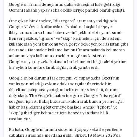
Google’ın arama deneyimini daha etkileşimli hale getirdiği
Gemini tabanlı yapay zeka özellikleriyle paralel olarak gelişti.
Öne çıkan bir örnekte, “disregard” araması yapıldığında
Google AI Özeti, kullanıcılara “Anladım, başka bir şeye
ihtiyacınız olursa bana haber verin” şeklinde bir yanıt sundu.
Benzer şekilde, “ignore” ve “skip” kelimeleri için de sistem,
kullanıcıdan yeni bir konu veya görev bekleyen bir asistan gibi
davrandı. Normalde kullanıcılar, bu tür aramalarda kelimenin
anlamını veya kullanım örneklerini görmek isterken,
Google’ın yapay zeka katmanı bu kelimeleri bilgi talebi yerine
bir eylem komutu olarak algılayarak yanıt verdi.
Google’ın bu durumu fark ettiğini ve Yapay Zeka Özeti’nin
yanlış yorumladığı eylem odaklı sorgular üzerinde bir
düzeltme çalışması yaptığını belirten bir sözcüsü, durumu
doğruladı. The Verge’in haberine göre, Google, “disregard”
sorgusu için AI Bakış kutusunu kaldırarak bunun yerine ilgili
haber başlıklarını göstermeye başladı. Ancak, “ignore” ve
“skip” gibi diğer kelimeler için benzer yanıtlara hâlâ
rastlanıyor.
Bu hata, Google’ın arama sistemini yapay zeka ile yenileme
çabaları sırasında meydana geldi. Şirket, 19 Mayıs 2026’da