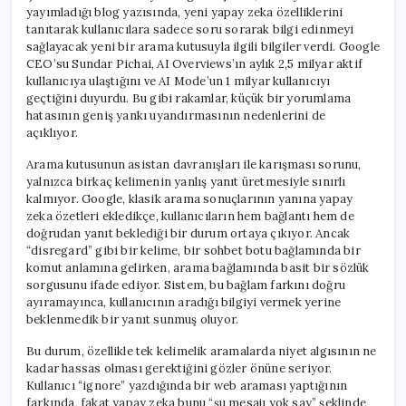
yayımladığı blog yazısında, yeni yapay zeka özelliklerini
tanıtarak kullanıcılara sadece soru sorarak bilgi edinmeyi
sağlayacak yeni bir arama kutusuyla ilgili bilgiler verdi. Google
CEO’su Sundar Pichai, AI Overviews’ın aylık 2,5 milyar aktif
kullanıcıya ulaştığını ve AI Mode’un 1 milyar kullanıcıyı
geçtiğini duyurdu. Bu gibi rakamlar, küçük bir yorumlama
hatasının geniş yankı uyandırmasının nedenlerini de
açıklıyor.
Arama kutusunun asistan davranışları ile karışması sorunu,
yalnızca birkaç kelimenin yanlış yanıt üretmesiyle sınırlı
kalmıyor. Google, klasik arama sonuçlarının yanına yapay
zeka özetleri ekledikçe, kullanıcıların hem bağlantı hem de
doğrudan yanıt beklediği bir durum ortaya çıkıyor. Ancak
“disregard” gibi bir kelime, bir sohbet botu bağlamında bir
komut anlamına gelirken, arama bağlamında basit bir sözlük
sorgusunu ifade ediyor. Sistem, bu bağlam farkını doğru
ayıramayınca, kullanıcının aradığı bilgiyi vermek yerine
beklenmedik bir yanıt sunmuş oluyor.
Bu durum, özellikle tek kelimelik aramalarda niyet algısının ne
kadar hassas olması gerektiğini gözler önüne seriyor.
Kullanıcı “ignore” yazdığında bir web araması yaptığının
farkında, fakat yapay zeka bunu “şu mesajı yok say” şeklinde