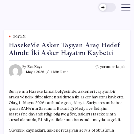
Skip
to
content
EĞITIM
Haseke’de Asker Taşıyan Araç Hedef
Alındı: İki Asker Hayatını Kaybetti
Haseke’de
By
Ece Kaya
yorumlar kapalı
Asker
11 Mayıs 2026
1 Min Read
Taşıyan
Araç
Hedef
Suriye’nin Haseke kırsal bölgesinde, askerleri taşıyan bir
Alındı:
araca yönelik düzenlenen saldırıda iki asker hayatını kaybetti.
İki
Asker
Olay, 11 Mayıs 2026 tarihinde gerçekleşti. Suriye resmi haber
Hayatını
ajansı SANA’nın Savunma Bakanlığı Medya ve İletişim
Kaybetti
İdaresi’ne dayandırdığı bilgiye göre, saldırı Haseke ilinin
için
kırsal alanında, El-Aliye silolarının batısında meydana geldi.
Güvenlik kaynakları, askerleri taşıyan servis otobüsünün