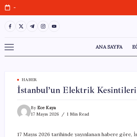
Skip
-
to
content
https://www.facebook.com/
https://twitter.com/
https://t.me/
https://www.instagram.com/
https://youtube.com/
ANA SAYFA
E
HABER
İstanbul’un Elektrik Kesintiler
By
Ece Kaya
17 Mayıs 2026
1 Min Read
17 Mayıs 2026 tarihinde yayınlanan habere göre, İst