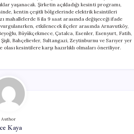
Dikkatli
ıklar yaşanacak. Şirketin açıkladığı kesinti programı,
Olun
e, kentin çeşitli bölgelerinde elektrik kesintileri
için
azı mahallelerde 8 ila 9 saat arasında değişeceği ifade
vurgulanırken, etkilenecek ilçeler arasında Arnavutköy,
, Beyoğlu, Büyükçekmece, Çatalca, Esenler, Esenyurt, Fatih,
şli, Bahçelievler, Sultangazi, Zeytinburnu ve Sarıyer yer
 olası kesintilere karşı hazırlıklı olmaları öneriliyor.
Author
ce Kaya