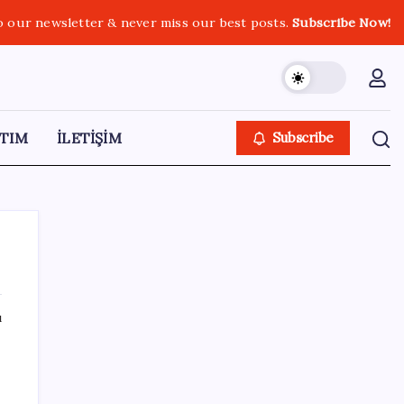
o our newsletter & never miss our best posts.
Subscribe Now!
TIM
İLETİŞİM
Subscribe
ı
SON YAZILAR
Diş macununu ıslatıyorsanız dikkat!
Çürüklere karşı bütün etkisini yok ediyor