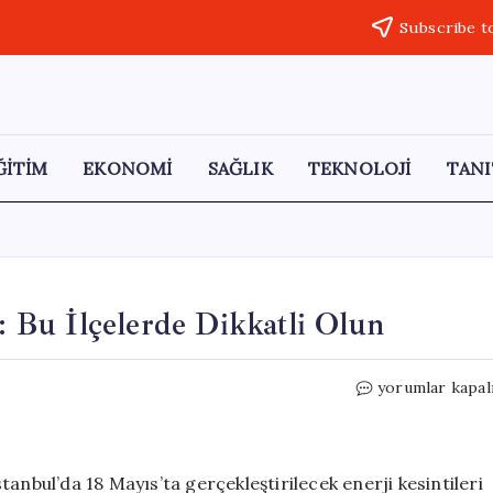
Subscribe t
ĞİTİM
EKONOMİ
SAĞLIK
TEKNOLOJİ
TANI
i: Bu İlçelerde Dikkatli Olun
İstanbul’un
yorumlar kapal
Elektrik
Kesintileri:
Bu
İlçelerde
anbul’da 18 Mayıs’ta gerçekleştirilecek enerji kesintileri