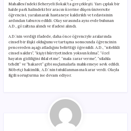
Mahallesi’ndeki Seheryeli Sokak’ta gerçekleşti. Yarı çıplak bir
halde park halindeki bir aracın üzerine düşen üniversite
öğrencisi, yaralanarak hastaneye kaldırıldı ve tedavisinin
ardından taburcu edildi. Olay sırasında aynı evde bulunan
A.D., gözaltına alındı ve ifadesi alındı.
A.D.’nin verdiği ifadede, daha önce öğrenciyle aralarında
cinsel bir ilişki olduğunu ve tartışma sonucunda öğrencinin
pencereden aşağı atladığını belirttiği öğrenildi. A.D., “nitelikli
cinsel saldırı”, “kişiyi hürriyetinden yoksun kılma”, “özel
hayatın gizliliğini ihlal etme”, “mala zarar verme”, “silahla
tehdit” ve “hakaret” gibi suçlamalarla mahkemeye sevk edildi.
Nöbetçi hakimlik, A.D.’nin tutuklanmasına karar verdi. Olayla
ilgili soruşturma ise devam ediyor.