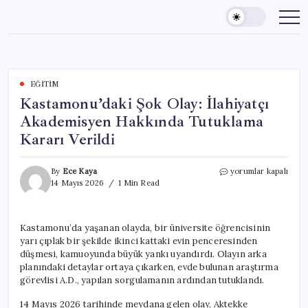
Skip
to
content
EĞITIM
Kastamonu’daki Şok Olay: İlahiyatçı
Akademisyen Hakkında Tutuklama
Kararı Verildi
Kastamonu’daki
By
Ece Kaya
yorumlar kapalı
Şok
14 Mayıs 2026
1 Min Read
Olay:
İlahiyatçı
Akademisyen
Kastamonu’da yaşanan olayda, bir üniversite öğrencisinin
Hakkında
yarı çıplak bir şekilde ikinci kattaki evin penceresinden
Tutuklama
Kararı
düşmesi, kamuoyunda büyük yankı uyandırdı. Olayın arka
Verildi
planındaki detaylar ortaya çıkarken, evde bulunan araştırma
için
görevlisi A.D., yapılan sorgulamanın ardından tutuklandı.
14 Mayıs 2026 tarihinde meydana gelen olay, Aktekke