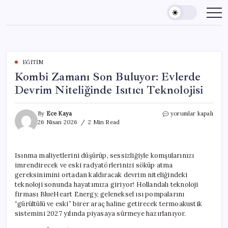
Skip
to
content
EĞITIM
Kombi Zamanı Son Buluyor: Evlerde
Devrim Niteliğinde Isıtıcı Teknolojisi
Kombi
By
Ece Kaya
yorumlar kapalı
Zamanı
26 Nisan 2026
2 Min Read
Son
Buluyor:
Evlerde
Isınma maliyetlerini düşürüp, sessizliğiyle komşularınızı
Devrim
imrendirecek ve eski radyatörlerinizi söküp atma
Niteliğinde
Isıtıcı
gereksinimini ortadan kaldıracak devrim niteliğindeki
Teknolojisi
teknoloji sonunda hayatımıza giriyor! Hollandalı teknoloji
için
firması BlueHeart Energy, geleneksel ısı pompalarını
“gürültülü ve eski” birer araç haline getirecek termoakustik
sistemini 2027 yılında piyasaya sürmeye hazırlanıyor.