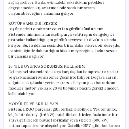
sağlayabiliyor. Bu da, evinizdeki eski döküm petekleri
değiştirmeden kış aylarında bile sıcak bir ortam
oluşturabileceğiniz anlamına geliyor.
KÜTÜPHANE GİBİ SESSİZ
Dış ünitedeki o rahatsız edici fan gürültüsünü unutun!
Sistemde minimum hareketli parça ve titreşim dengeleyici
pistonlar kullanıldığı için gürültü seviyesi 40 dBA’nın altında
kalıyor. Bu, fısıldama sesinden biraz daha yüksek bir düzeyde,
evinizin içinde dahi varlığını hissetmeyeceğiniz kadar sessiz
bir çalışma sağlıyor.
20 YIL BOYUNCA SORUNSUZ KULLANIM
Geleneksel sistemlerde sıkça karşılaşılan kompresör arızaları
ve gaz kaçakları bu sistemle geçmişte kalıyor. Doğaya zararlı
soğutucu akışkanlar yerine zararsız helyum gazı barındıran
modüler motor, yaklaşık 20 yıl boyunca bakım gerektirmeden
kullanılabiliyor.
MODÜLER VE AKILLI YAPI
Sistem, LEGO parçaları gibi birleştirilebiliyor. Tek bir ünite,
küçük bir daireyi (1-6 kW) ısıtabilirken, birden fazla ünite bir
araya getirilerek büyük fabrikalar veya siteleri (600 kW)
ısıtma kapasitesine ulaşabiliyor. Üstelik -25°C gibi dondurucu