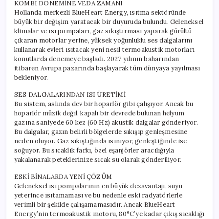
KOMBI DÖNEMİNE VEDA ZAMANI
Hollanda merkezli BlueHeart Energy, ısıtma sektöründe
büyük bir değişim yaratacak bir duyuruda bulundu. Geleneksel
klimalar ve ısı pompaları, gaz sıkıştırması yaparak gürültü
çıkaran motorlar yerine, yüksek yoğunluklu ses dalgalarını
kullanarak evleri ısıtacak yeni nesil termoakustik motorları
konutlarda denemeye başladı. 2027 yılının baharından
itibaren Avrupa pazarında başlayarak tüm dünyaya yayılması
bekleniyor.
SES DALGALARINDAN ISI ÜRETİMİ
Bu sistem, aslında dev bir hoparlör gibi çalışıyor. Ancak bu
hoparlör müzik değil, kapalı bir devrede bulunan helyum
gazına saniyede 60 kez (60 Hz) akustik dalgalar gönderiyor.
Bu dalgalar, gazın belirli bölgelerde sıkışıp genleşmesine
neden oluyor. Gaz sıkıştığında ısınıyor, genleştiğinde ise
soğuyor. Bu sıcaklık farkı, özel eşanjörler aracılığıyla
yakalanarak peteklerinize sıcak su olarak gönderiliyor.
ESKİ BİNALARDA YENİ ÇÖZÜM
Geleneksel ısı pompalarının en büyük dezavantajı, suyu
yeterince ısıtamaması ve bu nedenle eski radyatörlerle
verimli bir şekilde çalışamamasıdır. Ancak BlueHeart
Energy’nin termoakustik motoru, 80°C’ye kadar çıkış sıcaklığı