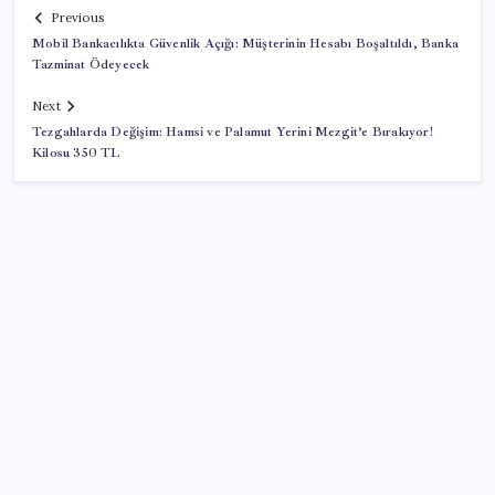
Previous
Mobil Bankacılıkta Güvenlik Açığı: Müşterinin Hesabı Boşaltıldı, Banka
Tazminat Ödeyecek
Next
Tezgahlarda Değişim: Hamsi ve Palamut Yerini Mezgit’e Bırakıyor!
Kilosu 350 TL
SON YAZILAR
Resmi Gazete’de bugün (08.08.2026)
Android 17 bazı Galaxy modelleri için veda