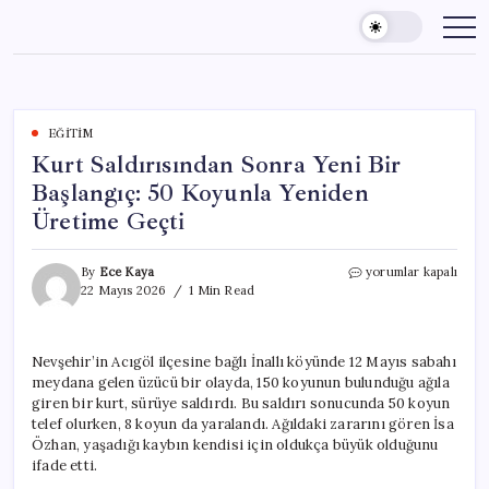
Skip
to
content
EĞITIM
Kurt Saldırısından Sonra Yeni Bir
Başlangıç: 50 Koyunla Yeniden
Üretime Geçti
Kurt
By
Ece Kaya
yorumlar kapalı
Saldırısından
22 Mayıs 2026
1 Min Read
Sonra
Yeni
Bir
Nevşehir’in Acıgöl ilçesine bağlı İnallı köyünde 12 Mayıs sabahı
Başlangıç:
meydana gelen üzücü bir olayda, 150 koyunun bulunduğu ağıla
50
Koyunla
giren bir kurt, sürüye saldırdı. Bu saldırı sonucunda 50 koyun
Yeniden
telef olurken, 8 koyun da yaralandı. Ağıldaki zararını gören İsa
Üretime
Özhan, yaşadığı kaybın kendisi için oldukça büyük olduğunu
Geçti
ifade etti.
için