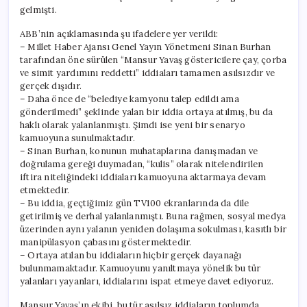
gelmişti.
ABB’nin açıklamasında şu ifadelere yer verildi:
– Millet Haber Ajansı Genel Yayın Yönetmeni Sinan Burhan
tarafından öne sürülen “Mansur Yavaş göstericilere çay, çorba
ve simit yardımını reddetti” iddiaları tamamen asılsızdır ve
gerçek dışıdır.
– Daha önce de “belediye kamyonu talep edildi ama
gönderilmedi” şeklinde yalan bir iddia ortaya atılmış, bu da
haklı olarak yalanlanmıştı. Şimdi ise yeni bir senaryo
kamuoyuna sunulmaktadır.
– Sinan Burhan, konunun muhataplarına danışmadan ve
doğrulama gereği duymadan, “kulis” olarak nitelendirilen
iftira niteliğindeki iddiaları kamuoyuna aktarmaya devam
etmektedir.
– Bu iddia, geçtiğimiz gün TV100 ekranlarında da dile
getirilmiş ve derhal yalanlanmıştı. Buna rağmen, sosyal medya
üzerinden aynı yalanın yeniden dolaşıma sokulması, kasıtlı bir
manipülasyon çabasını göstermektedir.
– Ortaya atılan bu iddiaların hiçbir gerçek dayanağı
bulunmamaktadır. Kamuoyunu yanıltmaya yönelik bu tür
yalanları yayanları, iddialarını ispat etmeye davet ediyoruz.
Mansur Yavaş’ın ekibi, bu tür asılsız iddiaların toplumda