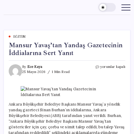
Skip
to
content
EĞITIM
Mansur Yavaş’tan Yandaş Gazetecinin
İddialarına Sert Yanıt
Mansur
By
Ece Kaya
yorumlar kapalı
Yavaş’tan
25 Mayıs 2026
1 Min Read
Yandaş
Gazetecinin
İddialarına
Sert
Yanıt
için
Ankara Büyükşehir Belediye Başkanı Mansur Yavaş’a yönelik
yandaş gazeteci Sinan Burhan’ın iddialarına, Ankara
Büyükşehir Belediyesi (ABB) tarafından yanıt verildi. Burhan,
“Ankara Büyükşehir Belediye Başkanı Mansur Yavaş’tan
göstericiler için çay, çorba ve simit talep edildi, bu talep Yavaş
tarafından reddedildi” şeklindeki açıklamalarıyla gündeme