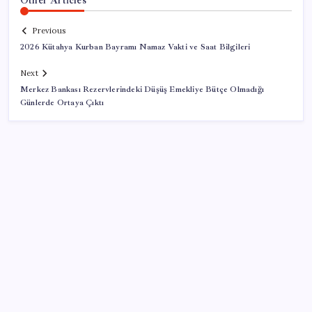
Previous
2026 Kütahya Kurban Bayramı Namaz Vakti ve Saat Bilgileri
Next
Merkez Bankası Rezervlerindeki Düşüş Emekliye Bütçe Olmadığı
Günlerde Ortaya Çıktı
SON YAZILAR
Türkiye’ye gelen turistler alışveriş yapmadı, saçını
yaptırdı!