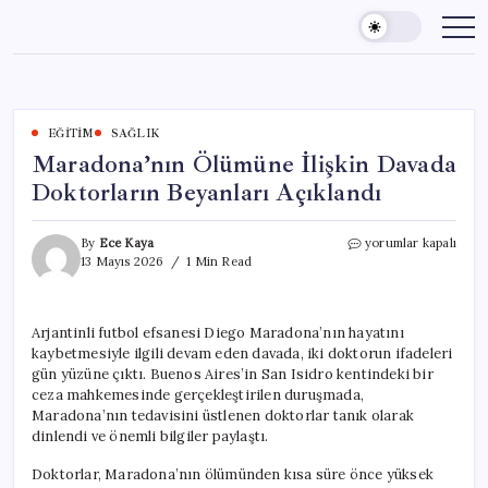
Skip
to
content
EĞITIM
SAĞLIK
Maradona’nın Ölümüne İlişkin Davada
Doktorların Beyanları Açıklandı
Maradona’nın
By
Ece Kaya
yorumlar kapalı
Ölümüne
13 Mayıs 2026
1 Min Read
İlişkin
Davada
Doktorların
Arjantinli futbol efsanesi Diego Maradona’nın hayatını
Beyanları
kaybetmesiyle ilgili devam eden davada, iki doktorun ifadeleri
Açıklandı
için
gün yüzüne çıktı. Buenos Aires’in San Isidro kentindeki bir
ceza mahkemesinde gerçekleştirilen duruşmada,
Maradona’nın tedavisini üstlenen doktorlar tanık olarak
dinlendi ve önemli bilgiler paylaştı.
Doktorlar, Maradona’nın ölümünden kısa süre önce yüksek