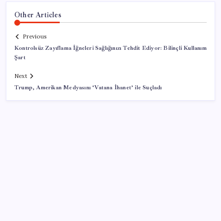
Other Articles
Previous
Kontrolsüz Zayıflama İğneleri Sağlığınızı Tehdit Ediyor: Bilinçli Kullanım
Şart
Next
Trump, Amerikan Medyasını ‘Vatana İhanet’ ile Suçladı
SON YAZILAR
Steam Oyuncuları 16 GB VRAM Kapasiteli Ekran