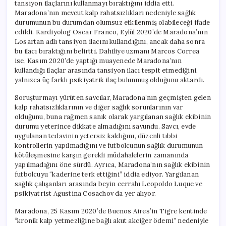
tansiyon ilaçlarını kullanmayı bıraktığını iddia etti.
Maradona’nın mevcut kalp rahatsızlıkları nedeniyle sağlık
durumunun bu durumdan olumsuz etkilenmiş olabileceği ifade
edildi. Kardiyolog Oscar Franco, Eylül 2020’de Maradona’nın
Losartan adlı tansiyon ilacını kullandığını, ancak daha sonra
bu ilacı bıraktığını belirtti. Dahiliye uzmanı Marcos Correa
ise, Kasım 2020’de yaptığı muayenede Maradona’nın
kullandığı ilaçlar arasında tansiyon ilacı tespit etmediğini,
yalnızca üç farklı psikiyatrik ilaç bulunmuş olduğunu aktardı.
Soruşturmayı yürüten savcılar, Maradona’nın geçmişten gelen
kalp rahatsızlıklarının ve diğer sağlık sorunlarının var
olduğunu, buna rağmen sanık olarak yargılanan sağlık ekibinin
durumu yeterince dikkate almadığını savundu. Savcı, evde
uygulanan tedavinin yetersiz kaldığını, düzenli tıbbi
kontrollerin yapılmadığını ve futbolcunun sağlık durumunun
kötüleşmesine karşın gerekli müdahalelerin zamanında
yapılmadığını öne sürdü. Ayrıca, Maradona’nın sağlık ekibinin
futbolcuyu “kaderine terk ettiğini” iddia ediyor. Yargılanan
sağlık çalışanları arasında beyin cerrahı Leopoldo Luque ve
psikiyatrist Agustina Cosachov da yer alıyor.
Maradona, 25 Kasım 2020’de Buenos Aires’in Tigre kentinde
“kronik kalp yetmezliğine bağlı akut akciğer ödemi” nedeniyle