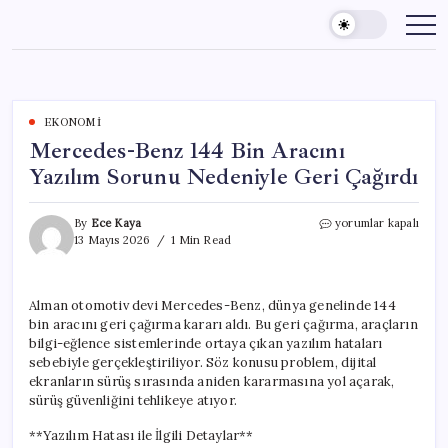
Skip
to
content
EKONOMI
Mercedes-Benz 144 Bin Aracını
Yazılım Sorunu Nedeniyle Geri Çağırdı
Mercedes-
By
Ece Kaya
yorumlar kapalı
Benz
13 Mayıs 2026
1 Min Read
144
Bin
Aracını
Alman otomotiv devi Mercedes-Benz, dünya genelinde 144
Yazılım
bin aracını geri çağırma kararı aldı. Bu geri çağırma, araçların
Sorunu
Nedeniyle
bilgi-eğlence sistemlerinde ortaya çıkan yazılım hataları
Geri
sebebiyle gerçekleştiriliyor. Söz konusu problem, dijital
Çağırdı
ekranların sürüş sırasında aniden kararmasına yol açarak,
için
sürüş güvenliğini tehlikeye atıyor.
**Yazılım Hatası ile İlgili Detaylar**