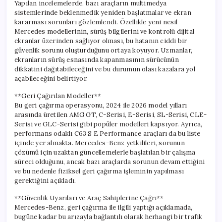
Yapılan incelemelerde, bazı araçların multimedya
sistemlerinde beklenmedik yeniden başlatmalar ve ekran
kararması sorunları gözlemlendi. Özellikle yeni nesil
Mercedes modellerinin, sürüş bilgilerini ve kontrolü dijital
ekranlar üzerinden sağlıyor olması, bu hatanın ciddi bir
güvenlik sorunu oluşturduğunu ortaya koyuyor. Uzmanlar,
ekranların sürüş esnasında kapanmasının sürücünün
dikkatini dağıtabileceğini ve bu durumun olası kazalara yol
açabileceğini belirtiyor.
**Geri Çağırılan Modeller**
Bu geri çağırma operasyonu, 2024 ile 2026 model yılları
arasında üretilen AMG GT, C-Serisi, E-Serisi, SL-Serisi, CLE-
Serisi ve GLC-Serisi gibi popüler modelleri kapsıyor. Ayrıca,
performans odaklı C63 S E Performance araçları da bu liste
içinde yer almakta. Mercedes-Benz yetkilileri, sorunun
çözümü için uzaktan güncellemelerle başlatılan bir çalışma
süreci olduğunu, ancak bazı araçlarda sorunun devam ettiğini
ve bu nedenle fiziksel geri çağırma işleminin yapılması
gerektiğini açıkladı.
**Güvenlik Uyarıları ve Araç Sahiplerine Çağrı**
Mercedes-Benz, geri çağırma ile ilgili yaptığı açıklamada,
bugüne kadar bu arızayla bağlantılı olarak herhangi bir trafik