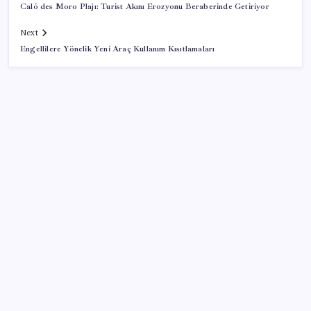
Caló des Moro Plajı: Turist Akını Erozyonu Beraberinde Getiriyor
Next
Engellilere Yönelik Yeni Araç Kullanım Kısıtlamaları
SON YAZILAR
OpenAI’ın İlk Cihazı için Fiyat ve Tasarım Belli Oldu
Togg Servis Noktası Sayısını Türkiye Genelinde 58’e
Çıkardı
MEB 2026-2027 ortaokul kayıtları ne zaman
başlıyor? Ortaokul kayıtları nasıl yapılır?