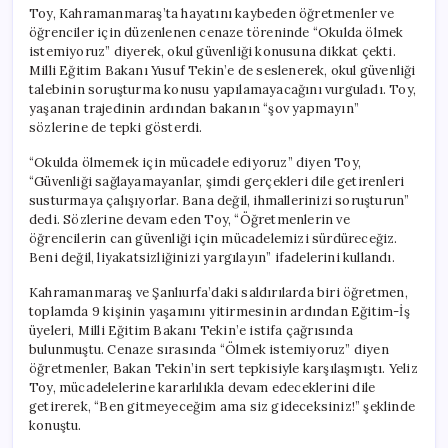
Toy, Kahramanmaraş’ta hayatını kaybeden öğretmenler ve
öğrenciler için düzenlenen cenaze töreninde “Okulda ölmek
istemiyoruz” diyerek, okul güvenliği konusuna dikkat çekti.
Milli Eğitim Bakanı Yusuf Tekin’e de seslenerek, okul güvenliği
talebinin soruşturma konusu yapılamayacağını vurguladı. Toy,
yaşanan trajedinin ardından bakanın “şov yapmayın”
sözlerine de tepki gösterdi.
“Okulda ölmemek için mücadele ediyoruz” diyen Toy,
“Güvenliği sağlayamayanlar, şimdi gerçekleri dile getirenleri
susturmaya çalışıyorlar. Bana değil, ihmallerinizi soruşturun”
dedi. Sözlerine devam eden Toy, “Öğretmenlerin ve
öğrencilerin can güvenliği için mücadelemizi sürdüreceğiz.
Beni değil, liyakatsizliğinizi yargılayın” ifadelerini kullandı.
Kahramanmaraş ve Şanlıurfa’daki saldırılarda biri öğretmen,
toplamda 9 kişinin yaşamını yitirmesinin ardından Eğitim-İş
üyeleri, Milli Eğitim Bakanı Tekin’e istifa çağrısında
bulunmuştu. Cenaze sırasında “Ölmek istemiyoruz” diyen
öğretmenler, Bakan Tekin’in sert tepkisiyle karşılaşmıştı. Yeliz
Toy, mücadelelerine kararlılıkla devam edeceklerini dile
getirerek, “Ben gitmeyeceğim ama siz gideceksiniz!” şeklinde
konuştu.