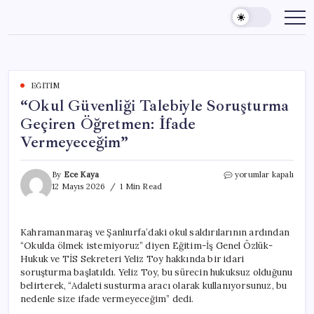
Skip
to
content
EĞITIM
“Okul Güvenliği Talebiyle Soruşturma
Geçiren Öğretmen: İfade
Vermeyeceğim”
“Okul
By
Ece Kaya
yorumlar kapalı
Güvenliği
12 Mayıs 2026
1 Min Read
Talebiyle
Soruşturma
Geçiren
Kahramanmaraş ve Şanlıurfa’daki okul saldırılarının ardından
Öğretmen:
“Okulda ölmek istemiyoruz” diyen Eğitim-İş Genel Özlük-
İfade
Vermeyeceğim”
Hukuk ve TİS Sekreteri Yeliz Toy hakkında bir idari
için
soruşturma başlatıldı. Yeliz Toy, bu sürecin hukuksuz olduğunu
belirterek, “Adaleti susturma aracı olarak kullanıyorsunuz, bu
nedenle size ifade vermeyeceğim” dedi.