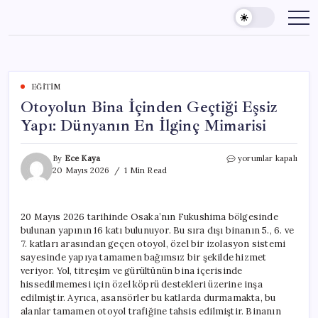
Skip
to
content
EĞITIM
Otoyolun Bina İçinden Geçtiği Eşsiz
Yapı: Dünyanın En İlginç Mimarisi
Otoyolun
By
Ece Kaya
yorumlar kapalı
Bina
20 Mayıs 2026
1 Min Read
İçinden
Geçtiği
Eşsiz
20 Mayıs 2026 tarihinde Osaka’nın Fukushima bölgesinde
Yapı:
bulunan yapının 16 katı bulunuyor. Bu sıra dışı binanın 5., 6. ve
Dünyanın
En
7. katları arasından geçen otoyol, özel bir izolasyon sistemi
İlginç
sayesinde yapıya tamamen bağımsız bir şekilde hizmet
Mimarisi
veriyor. Yol, titreşim ve gürültünün bina içerisinde
için
hissedilmemesi için özel köprü destekleri üzerine inşa
edilmiştir. Ayrıca, asansörler bu katlarda durmamakta, bu
alanlar tamamen otoyol trafiğine tahsis edilmiştir. Binanın