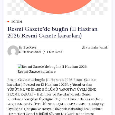
EĞITIM
Resmi Gazete’de bugün (11 Haziran
2026 Resmi Gazete kararları)
Resmi
By
Ece Kaya
yorumlar kapalı
Gazete’de
13 Haziran 2026
1 Min Read
bugün
(11
Haziran
2026
Resmi
Gazete
Resmi Gazete’de bugün (11 Haziran 2026 Resmi Gazete
kararları)
kararları) Posted on 13 Haziran 2026 by Yusuf Arslan
için
YÜRÜTME VE İDARE BÖLÜMÜ YARGITAY ÜYELİĞİNE
SEÇME KARARI – Hâkimler ve Savcılar Kurulu Genel
Kurulunca Yargıtay Üyeliğine Seçilme Hakkında Karar (No:
767) DANIŞTAY ÜYELİĞİNE SEÇME KARARLARI – Danıştay
Üyeliğine, Çalışma ve Sosyal Güvenlik Bakanlığı Eski Hukuk
Hizmetleri Genel Müdürü Şükran DOĞAN’ın Seçilmesi