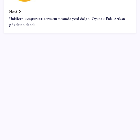
Next
Ünlülere uyuşturucu soruşturmasında yeni dalga. Oyuncu Enis Arıkan
gözaltına alındı
SON YAZILAR
Steam Oyuncuları 16 GB VRAM Kapasiteli Ekran
Kartlarına Yöneliyor
Tesla için Grok Türkiye’de! Model Y’de Türkçe Grok’u
İndirip Denedik