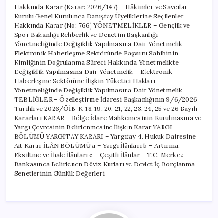
Hakkında Karar (Karar: 2026/147) – Hâkimler ve Savcılar
Kurulu Genel Kurulunca Danıştay Üyeliklerine Seçilenler
Hakkında Karar (No: 766) YÖNETMELİKLER – Gençlik ve
Spor Bakanlığı Rehberlik ve Denetim Başkanlığı
Yönetmeliğinde Değişiklik Yapılmasına Dair Yönetmelik –
Elektronik Haberleşme Sektöründe Başvuru Sahibinin
Kimliğinin Doğrulanma Süreci Hakkında Yönetmelikte
Değişiklik Yapılmasına Dair Yönetmelik – Elektronik
Haberleşme Sektörüne İlişkin Tüketici Hakları
Yönetmeliğinde Değişiklik Yapılmasına Dair Yönetmelik
TEBLİĞLER – Özelleştirme İdaresi Başkanlığının 9/6/2026
Tarihli ve 2026/ÖİB-K-18, 19, 20, 21, 22, 23, 24, 25 ve 26 Sayılı
Kararları KARAR – Bölge İdare Mahkemesinin Kurulmasına ve
Yargı Çevresinin Belirlenmesine İlişkin Karar YARGI
BÖLÜMÜ YARGITAY KARARI – Yargıtay 4. Hukuk Dairesine
Ait Karar İLÂN BÖLÜMÜ a – Yargı İlânları b – Artırma,
Eksiltme ve İhale İlânları c – Çeşitli İlânlar – T.C. Merkez
Bankasınca Belirlenen Döviz Kurları ve Devlet İç Borçlanma
Senetlerinin Günlük Değerleri