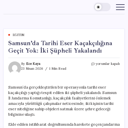
Skip
to
content
EĞITIM
Samsun’da Tarihi Eser Kaçakçılığına
Geçit Yok: İki Şüpheli Yakalandı
Samsun’da
By
Ece Kaya
yorumlar kapalı
Tarihi
23 Nisan 2026
1 Min Read
Eser
Kaçakçılığına
Geçit
Samsun’da gerçekleştirilen bir operasyonla tarihi eser
Yok:
kaçakçılığı yaptığı tespit edilen iki şüpheli yakalandı. Samsun
İki
Şüpheli
İl Jandarma Komutanlığı, kaçakçılık faaliyetlerini önlemek
Yakalandı
amacıyla yürüttüğü çalışmalar neticesinde, iki kişinin tarihi
için
eser niteliğine sahip objeleri satmak üzere şehre geleceği
bilgisine ulaştı.
Elde edilen istihbarat doğrultusunda harekete geçen jandarma