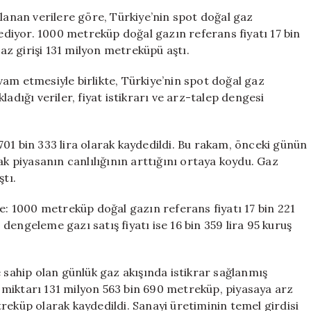
Referans
ğlanan verilere göre, Türkiye’nin spot doğal gaz
Fiyat
diyor. 1000 metreküp doğal gazın referans fiyatı 17 bin
Belirlendi:
gaz girişi 131 milyon metreküpü aştı.
İşlem
Hacmi
am etmesiyle birlikte, Türkiye’nin spot doğal gaz
Artıyor
adığı veriler, fiyat istikrarı ve arz-talep dengesi
için
01 bin 333 lira olarak kaydedildi. Bu rakam, önceki günün
ak piyasanın canlılığının arttığını ortaya koydu. Gaz
ştı.
de: 1000 metreküp doğal gazın referans fiyatı 17 bin 221
, dengeleme gazı satış fiyatı ise 16 bin 359 lira 95 kuruş
e sahip olan günlük gaz akışında istikrar sağlanmış
miktarı 131 milyon 563 bin 690 metreküp, piyasaya arz
reküp olarak kaydedildi. Sanayi üretiminin temel girdisi