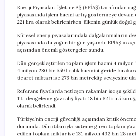
Enerji Piyasaları İşletme AŞ (EPİAŞ) tarafından sa
piyasasında işlem hacmi artış göstermeye devam e
221 lira olarak belirlenirken, ülkenin günlük doğal 
Küresel enerji piyasalarındaki dalgalanmaların dev
piyasasında da yoğun bir gün yaşandı. EPİAŞ’ın açıkl
açısından önemli göstergeler sundu.
Dün gerçekleştirilen toplam işlem hacmi 4 milyon 7
4 milyon 280 bin 559 liralık hacmini geride bırakar
ticaret miktarı ise 273 bin metreküp seviyesine ula
Referans fiyatlarda netleşen rakamlar ise şu şekil
TL, dengeleme gazı alış fiyatı 18 bin 82 lira 5 kuruş
olarak belirlendi.
Türkiye’nin enerji güvenliği açısından kritik önem
durumda. Dün itibarıyla sisteme giren toplam gaz 
edilen toplam miktar ise 131 milyon 492 bin 28 met