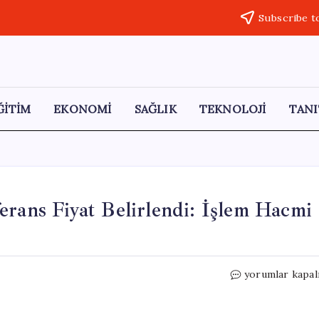
Subscribe t
ĞİTİM
EKONOMİ
SAĞLIK
TEKNOLOJİ
TANI
erans Fiyat Belirlendi: İşlem Hacmi
Spot
yorumlar kapal
Doğal
Gaz
Piyasasında