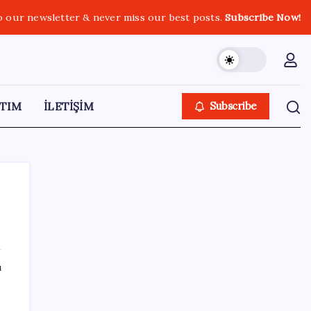
o our newsletter & never miss our best posts.
Subscribe Now!
TIM
İLETİŞİM
Subscribe
SON YAZILAR
ı
Diş macununu ıslatıyorsanız dikkat!
Çürüklere karşı bütün etkisini yok ediyor