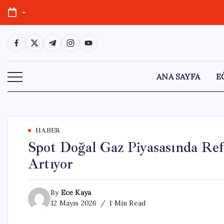
Skip
-
to
content
https://www.facebook.com/
https://twitter.com/
https://t.me/
https://www.instagram.com/
https://youtube.com/
ANA SAYFA
E
HABER
Spot Doğal Gaz Piyasasında Ref
Artıyor
By
Ece Kaya
12 Mayıs 2026
1 Min Read