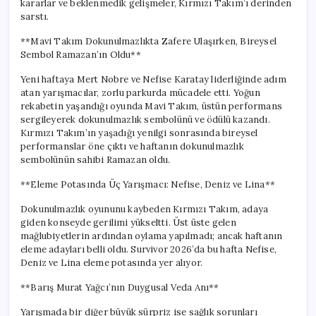
kararlar ve beklenmedik gelişmeler, Kırmızı Takım’ı derinden
Anlar
sarstı.
Yaşandı
için
**Mavi Takım Dokunulmazlıkta Zafere Ulaşırken, Bireysel
Sembol Ramazan’ın Oldu**
Yeni haftaya Mert Nobre ve Nefise Karatay liderliğinde adım
atan yarışmacılar, zorlu parkurda mücadele etti. Yoğun
rekabetin yaşandığı oyunda Mavi Takım, üstün performans
sergileyerek dokunulmazlık sembolünü ve ödülü kazandı.
Kırmızı Takım’ın yaşadığı yenilgi sonrasında bireysel
performanslar öne çıktı ve haftanın dokunulmazlık
sembolünün sahibi Ramazan oldu.
**Eleme Potasında Üç Yarışmacı: Nefise, Deniz ve Lina**
Dokunulmazlık oyununu kaybeden Kırmızı Takım, adaya
giden konseyde gerilimi yükseltti. Üst üste gelen
mağlubiyetlerin ardından oylama yapılmadı; ancak haftanın
eleme adayları belli oldu. Survivor 2026’da bu hafta Nefise,
Deniz ve Lina eleme potasında yer alıyor.
**Barış Murat Yağcı’nın Duygusal Veda Anı**
Yarışmada bir diğer büyük sürpriz ise sağlık sorunları