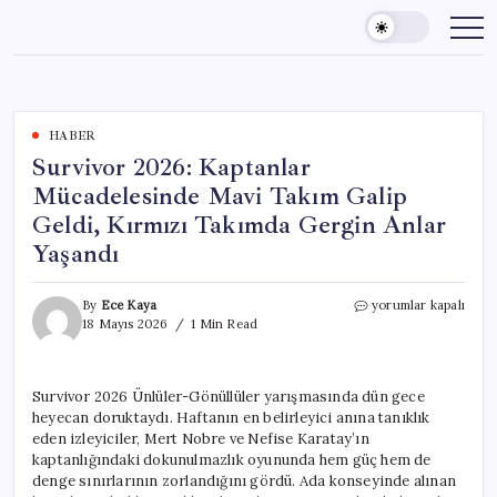
Skip
to
content
HABER
Survivor 2026: Kaptanlar
Mücadelesinde Mavi Takım Galip
Geldi, Kırmızı Takımda Gergin Anlar
Yaşandı
Survivor
By
Ece Kaya
yorumlar kapalı
2026:
18 Mayıs 2026
1 Min Read
Kaptanlar
Mücadelesinde
Mavi
Survivor 2026 Ünlüler-Gönüllüler yarışmasında dün gece
Takım
heyecan doruktaydı. Haftanın en belirleyici anına tanıklık
Galip
Geldi,
eden izleyiciler, Mert Nobre ve Nefise Karatay’ın
Kırmızı
kaptanlığındaki dokunulmazlık oyununda hem güç hem de
Takımda
denge sınırlarının zorlandığını gördü. Ada konseyinde alınan
Gergin