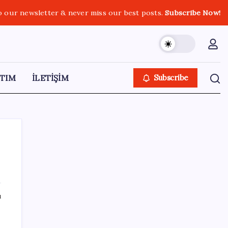
o our newsletter & never miss our best posts.
Subscribe Now!
TIM
İLETİŞİM
Subscribe
SON YAZILAR
ı
Diş macununu ıslatıyorsanız dikkat!
Çürüklere karşı bütün etkisini yok ediyor