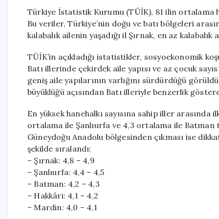
Türkiye İstatistik Kurumu (TÜİK), 81 ilin ortalama 
Bu veriler, Türkiye’nin doğu ve batı bölgeleri arası
kalabalık ailenin yaşadığı il Şırnak, en az kalabalık 
TÜİK’in açıkladığı istatistikler, sosyoekonomik koşu
Batı illerinde çekirdek aile yapısı ve az çocuk sa
geniş aile yapılarının varlığını sürdürdüğü görüld
büyüklüğü açısından Batı illeriyle benzerlik göstere
En yüksek hanehalkı sayısına sahip iller arasında ilk
ortalama ile Şanlıurfa ve 4,3 ortalama ile Batman t
Güneydoğu Anadolu bölgesinden çıkması ise dikkat ç
şekilde sıralandı:
– Şırnak: 4,8 – 4,9
– Şanlıurfa: 4,4 – 4,5
– Batman: 4,2 – 4,3
– Hakkâri: 4,1 – 4,2
– Mardin: 4,0 – 4,1