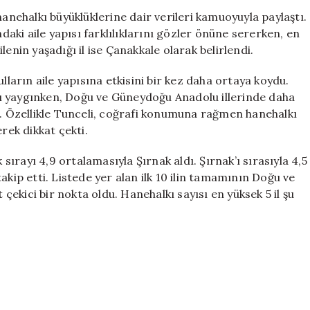
Kalabalık
hanehalkı büyüklüklerine dair verileri kamuoyuyla paylaştı.
ve
ndaki aile yapısı farklılıklarını gözler önüne sererken, en
En
ailenin yaşadığı il ise Çanakkale olarak belirlendi.
Küçük
Haneler
lların aile yapısına etkisini bir kez daha ortaya koydu.
Hangi
yısı yaygınken, Doğu ve Güneydoğu Anadolu illerinde daha
İllerde?
ü. Özellikle Tunceli, coğrafi konumuna rağmen hanehalkı
için
rek dikkat çekti.
 sırayı 4,9 ortalamasıyla Şırnak aldı. Şırnak’ı sırasıyla 4,5
akip etti. Listede yer alan ilk 10 ilin tamamının Doğu ve
ekici bir nokta oldu. Hanehalkı sayısı en yüksek 5 il şu