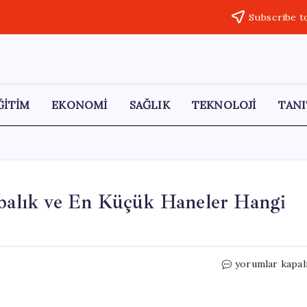
Subscribe t
ĞİTİM
EKONOMİ
SAĞLIK
TEKNOLOJİ
TANI
abalık ve En Küçük Haneler Hangi
Türkiye’de
yorumlar kapal
Aile
Yapısı:
En