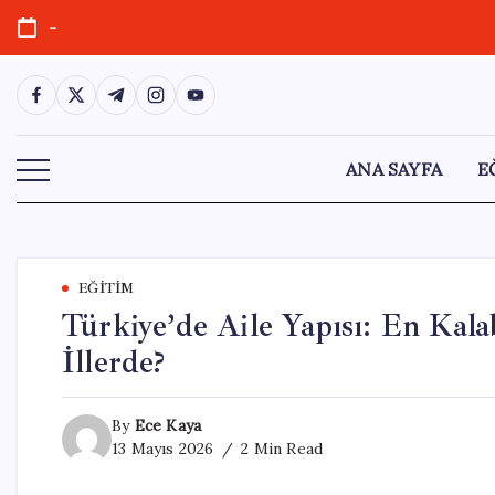
Skip
-
to
content
https://www.facebook.com/
https://twitter.com/
https://t.me/
https://www.instagram.com/
https://youtube.com/
ANA SAYFA
E
EĞITIM
Türkiye’de Aile Yapısı: En Kal
İllerde?
By
Ece Kaya
13 Mayıs 2026
2 Min Read