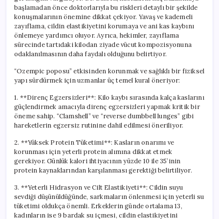
başlamadan önce doktorlarıyla bu riskleri detaylı bir şekilde
konuşmalarının önemine dikkat çekiyor. Yavaş ve kademeli
zayıflama, cildin elastikiyetini korumaya ve ani kas kaybını
önlemeye yardımcı oluyor. Ayrıca, hekimler, zayıflama
sürecinde tartıdaki kilodan ziyade vücut kompozisyonuna
odaklanılmasının daha faydalı olduğunu belirtiyor.
“Ozempic poposu” etkisinden korunmak ve sağlıklı bir fiziksel
yapı sürdürmek için uzmanlar üç temel kural öneriyor:
1. **Direnç Egzersizleri**: Kilo kaybı sırasında kalça kaslarını
güçlendirmek amacıyla direnç egzersizleri yapmak kritik bir
öneme sahip. “Clamshell” ve “reverse dumbbell lunges” gibi
hareketlerin egzersiz rutinine dahil edilmesi öneriliyor.
2. **Yüksek Protein Tüketimi**: Kasların onarımı ve
korunması için yeterli protein alımına dikkat etmek
gerekiyor. Günlük kalori ihtiyacının yüzde 10 ile 35’inin
protein kaynaklarından karşılanması gerektiği belirtiliyor.
3. **Yeterli Hidrasyon ve Cilt Elastikiyeti**: Cildin suyu
sevdiği düşünüldüğünde, sarkmaların önlenmesi için yeterli su
tüketimi oldukça önemli. Erkeklerin günde ortalama 13,
kadınların ise 9 bardak su içmesi, cildin elastikiyetini