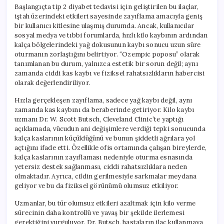
mu?
Başlangıçta tip 2 diyabet tedavisi için geliştirilen bu ilaçlar,
için
iştah üzerindeki etkileri sayesinde zayıflama amacıyla geniş
bir kullanıcı kitlesine ulaşmış durumda. Ancak, kullanıcılar
sosyal medya ve tıbbi forumlarda, hızlı kilo kaybının ardından
kalça bölgelerindeki yağ dokusunun kaybı sonucu uzun süre
oturmanın zorlaştığını belirtiyor. “Ozempic poposu” olarak
tanımlanan bu durum, yalnızca estetik bir sorun değil; aynı
zamanda ciddi kas kaybı ve fiziksel rahatsızlıkların habercisi
olarak değerlendiriliyor.
Hızla gerçekleşen zayıflama, sadece yağ kaybı değil, aynı
zamanda kas kaybını da beraberinde getiriyor. Kilo kaybı
uzmanı Dr. W. Scott Butsch, Cleveland Clinic’te yaptığı
açıklamada, vücudun ani değişimlere verdiği tepki sonucunda
kalça kaslarının küçüldüğünü ve bunun şiddetli ağrılara yol
açtığını ifade etti. Özellikle ofis ortamında çalışan bireylerde,
kalça kaslarının zayıflaması nedeniyle oturma esnasında
yetersiz destek sağlanması, ciddi rahatsızlıklara neden
olmaktadır. Ayrıca, cildin gerilmesiyle sarkmalar meydana
geliyor ve bu da fiziksel görünümü olumsuz etkiliyor.
Uzmanlar, bu tür olumsuz etkileri azaltmak için kilo verme
sürecinin daha kontrollü ve yavaş bir şekilde ilerlemesi
gerektiğini vurguluyor. Dr. Butsch, hastaların ilaç kullanmaya