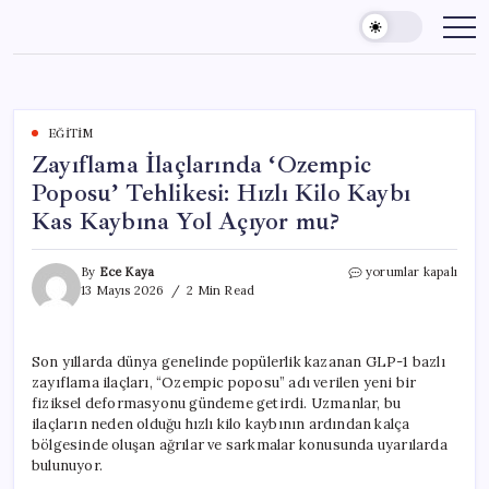
Skip
to
content
EĞITIM
Zayıflama İlaçlarında ‘Ozempic
Poposu’ Tehlikesi: Hızlı Kilo Kaybı
Kas Kaybına Yol Açıyor mu?
Zayıflama
By
Ece Kaya
yorumlar kapalı
İlaçlarında
13 Mayıs 2026
2 Min Read
‘Ozempic
Poposu’
Tehlikesi:
Son yıllarda dünya genelinde popülerlik kazanan GLP-1 bazlı
Hızlı
zayıflama ilaçları, “Ozempic poposu” adı verilen yeni bir
Kilo
Kaybı
fiziksel deformasyonu gündeme getirdi. Uzmanlar, bu
Kas
ilaçların neden olduğu hızlı kilo kaybının ardından kalça
Kaybına
bölgesinde oluşan ağrılar ve sarkmalar konusunda uyarılarda
Yol
bulunuyor.
Açıyor