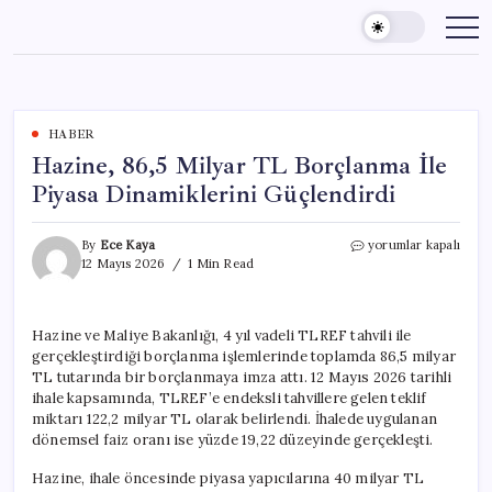
Skip
to
content
HABER
Hazine, 86,5 Milyar TL Borçlanma İle
Piyasa Dinamiklerini Güçlendirdi
Hazine,
By
Ece Kaya
yorumlar kapalı
86,5
12 Mayıs 2026
1 Min Read
Milyar
TL
Borçlanma
Hazine ve Maliye Bakanlığı, 4 yıl vadeli TLREF tahvili ile
İle
gerçekleştirdiği borçlanma işlemlerinde toplamda 86,5 milyar
Piyasa
Dinamiklerini
TL tutarında bir borçlanmaya imza attı. 12 Mayıs 2026 tarihli
Güçlendirdi
ihale kapsamında, TLREF’e endeksli tahvillere gelen teklif
için
miktarı 122,2 milyar TL olarak belirlendi. İhalede uygulanan
dönemsel faiz oranı ise yüzde 19,22 düzeyinde gerçekleşti.
Hazine, ihale öncesinde piyasa yapıcılarına 40 milyar TL