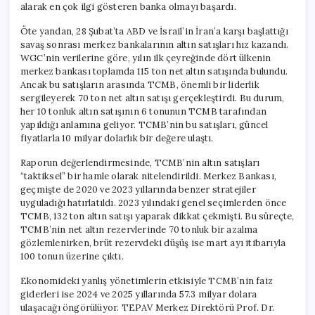
alarak en çok ilgi gösteren banka olmayı başardı.
Öte yandan, 28 Şubat’ta ABD ve İsrail’in İran’a karşı başlattığı
savaş sonrası merkez bankalarının altın satışları hız kazandı.
WGC’nin verilerine göre, yılın ilk çeyreğinde dört ülkenin
merkez bankası toplamda 115 ton net altın satışında bulundu.
Ancak bu satışların arasında TCMB, önemli bir liderlik
sergileyerek 70 ton net altın satışı gerçekleştirdi. Bu durum,
her 10 tonluk altın satışının 6 tonunun TCMB tarafından
yapıldığı anlamına geliyor. TCMB’nin bu satışları, güncel
fiyatlarla 10 milyar dolarlık bir değere ulaştı.
Raporun değerlendirmesinde, TCMB’nin altın satışları
“taktiksel” bir hamle olarak nitelendirildi. Merkez Bankası,
geçmişte de 2020 ve 2023 yıllarında benzer stratejiler
uyguladığı hatırlatıldı. 2023 yılındaki genel seçimlerden önce
TCMB, 132 ton altın satışı yaparak dikkat çekmişti. Bu süreçte,
TCMB’nin net altın rezervlerinde 70 tonluk bir azalma
gözlemlenirken, brüt rezervdeki düşüş ise mart ayı itibarıyla
100 tonun üzerine çıktı.
Ekonomideki yanlış yönetimlerin etkisiyle TCMB’nin faiz
giderleri ise 2024 ve 2025 yıllarında 57.3 milyar dolara
ulaşacağı öngörülüyor. TEPAV Merkez Direktörü Prof. Dr.