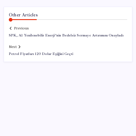
Other Articles
Previous
SPK, A1 Yenilenebilir Enerji’nin Bedelsiz Sermaye Artırımını Onayladı
Next
Petrol Fiyatları 120 Dolar Eşiğini Geçti
SON YAZILAR
Steam Oyuncuları 16 GB VRAM Kapasiteli Ekran