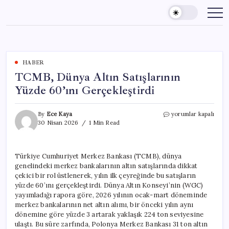
Skip
to
content
HABER
TCMB, Dünya Altın Satışlarının
Yüzde 60’ını Gerçekleştirdi
TCMB,
By
Ece Kaya
yorumlar kapalı
Dünya
30 Nisan 2026
1 Min Read
Altın
Satışlarının
Yüzde
Türkiye Cumhuriyet Merkez Bankası (TCMB), dünya
60’ını
genelindeki merkez bankalarının altın satışlarında dikkat
Gerçekleştirdi
için
çekici bir rol üstlenerek, yılın ilk çeyreğinde bu satışların
yüzde 60’ını gerçekleştirdi. Dünya Altın Konseyi’nin (WGC)
yayımladığı rapora göre, 2026 yılının ocak-mart döneminde
merkez bankalarının net altın alımı, bir önceki yılın aynı
dönemine göre yüzde 3 artarak yaklaşık 224 ton seviyesine
ulaştı. Bu süre zarfında, Polonya Merkez Bankası 31 ton altın